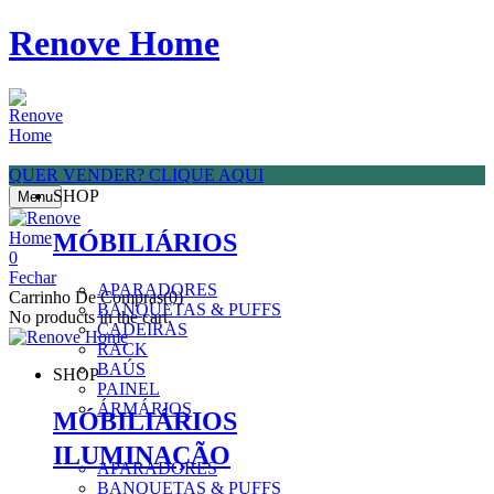
Renove Home
QUER VENDER? CLIQUE AQUI
SHOP
Menu
MÓBILIÁRIOS
0
Fechar
APARADORES
Carrinho De Compras(0)
BANQUETAS & PUFFS
No products in the cart.
CADEIRAS
RACK
BAÚS
SHOP
PAINEL
ÁRMÁRIOS
MÓBILIÁRIOS
ILUMINAÇÃO
APARADORES
BANQUETAS & PUFFS