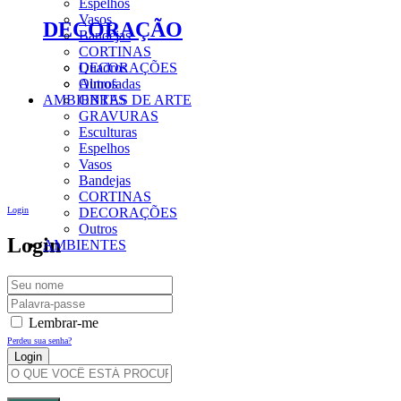
Espelhos
Vasos
DECORAÇÃO
Bandejas
CORTINAS
DECORAÇÕES
Quadros
Outros
Almofadas
AMBIENTES
OBRAS DE ARTE
GRAVURAS
Esculturas
Espelhos
Vasos
Bandejas
CORTINAS
Login
DECORAÇÕES
Outros
Login
AMBIENTES
Lembrar-me
Perdeu sua senha?
Criar Uma Conta