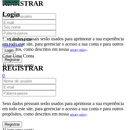
procura
REGISTRAR
Login
Seus dados pessoais serão usados para aprimorar a sua experiência
Lembrar-me
em todo este site, para gerenciar o acesso a sua conta e para outros
Perdeu sua senha?
propósitos, como descritos em nossa
.
privacy policy
Criar Uma Conta
Já tem uma conta
REGISTRAR
1
0
Fechar
Carrinho De Compras(0)
No products in the cart.
Seus dados pessoais serão usados para aprimorar a sua experiência
em todo este site, para gerenciar o acesso a sua conta e para outros
propósitos, como descritos em nossa
.
privacy policy
Já tem uma conta