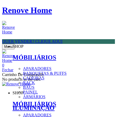
Renove Home
QUER VENDER? CLIQUE AQUI
SHOP
Menu
MÓBILIÁRIOS
0
APARADORES
Fechar
BANQUETAS & PUFFS
Carrinho De Compras(0)
CADEIRAS
No products in the cart.
RACK
BAÚS
PAINEL
SHOP
ÁRMÁRIOS
MÓBILIÁRIOS
ILUMINAÇÃO
APARADORES