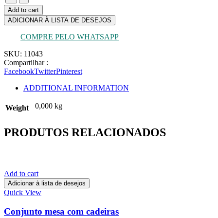
6
Add to cart
cadeiras
ADICIONAR À LISTA DE DESEJOS
estrutura
madeira
COMPRE PELO WHATSAPP
acento
e
SKU:
11043
encosto
Compartilhar :
couríssimo
Facebook
Twitter
Pinterest
quantity
ADDITIONAL INFORMATION
0,000 kg
Weight
PRODUTOS RELACIONADOS
Add to cart
Adicionar à lista de desejos
Quick View
Conjunto mesa com cadeiras