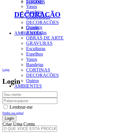
Espelhos
FOGÕES
Vasos
Bandejas
DECORAÇÃO
CORTINAS
DECORAÇÕES
Quadros
Outros
Almofadas
AMBIENTES
OBRAS DE ARTE
GRAVURAS
Esculturas
Espelhos
Vasos
Bandejas
CORTINAS
Login
DECORAÇÕES
Login
Outros
AMBIENTES
Lembrar-me
Perdeu sua senha?
Criar Uma Conta