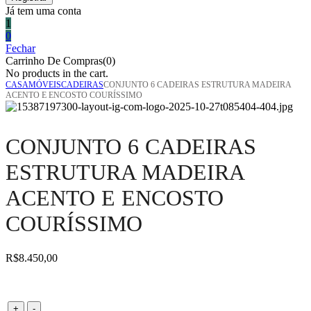
Já tem uma conta
1
0
Fechar
Carrinho De Compras(0)
No products in the cart.
CASA
MÓVEIS
CADEIRAS
CONJUNTO 6 CADEIRAS ESTRUTURA MADEIRA
ACENTO E ENCOSTO COURÍSSIMO
CONJUNTO 6 CADEIRAS
ESTRUTURA MADEIRA
ACENTO E ENCOSTO
COURÍSSIMO
R$
8.450,00
Conjunto
+
-