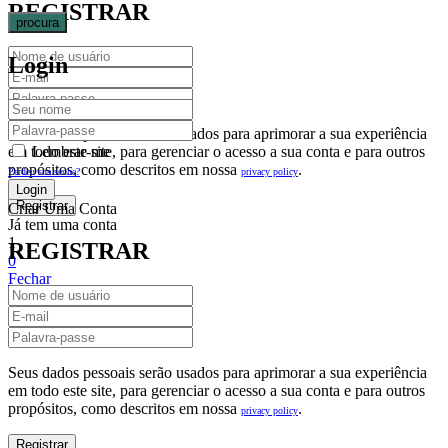
REGISTRAR
procura
Login
Seus dados pessoais serão usados para aprimorar a sua experiência
em todo este site, para gerenciar o acesso a sua conta e para outros
Lembrar-me
propósitos, como descritos em nossa
.
privacy policy
Perdeu sua senha?
Criar Uma Conta
Já tem uma conta
1
REGISTRAR
0
Fechar
Carrinho De Compras(0)
No products in the cart.
Seus dados pessoais serão usados para aprimorar a sua experiência
em todo este site, para gerenciar o acesso a sua conta e para outros
propósitos, como descritos em nossa
.
privacy policy