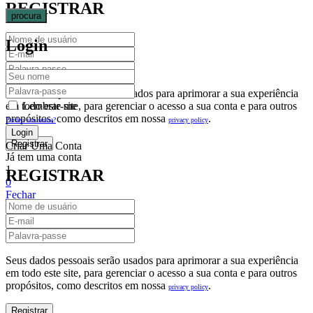
REGISTRAR
procura
Login
Seus dados pessoais serão usados para aprimorar a sua experiência
em todo este site, para gerenciar o acesso a sua conta e para outros
Lembrar-me
propósitos, como descritos em nossa
.
privacy policy
Perdeu sua senha?
Criar Uma Conta
Já tem uma conta
1
REGISTRAR
0
Fechar
Carrinho De Compras(0)
No products in the cart.
Seus dados pessoais serão usados para aprimorar a sua experiência
em todo este site, para gerenciar o acesso a sua conta e para outros
propósitos, como descritos em nossa
.
privacy policy