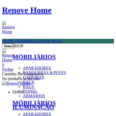
Renove Home
QUER VENDER? CLIQUE AQUI
SHOP
Menu
MÓBILIÁRIOS
0
APARADORES
Fechar
BANQUETAS & PUFFS
Carrinho De Compras(0)
CADEIRAS
No products in the cart.
RACK
BAÚS
PAINEL
SHOP
ÁRMÁRIOS
MÓBILIÁRIOS
ILUMINAÇÃO
APARADORES