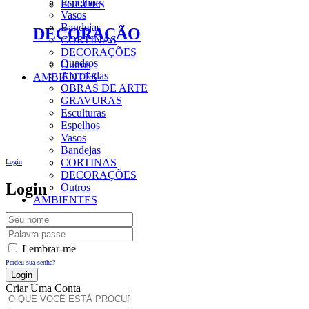
Espelhos
FOGÕES
Vasos
Bandejas
DECORAÇÃO
CORTINAS
DECORAÇÕES
Quadros
Outros
Almofadas
AMBIENTES
OBRAS DE ARTE
GRAVURAS
Esculturas
Espelhos
Vasos
Bandejas
CORTINAS
Login
DECORAÇÕES
Login
Outros
AMBIENTES
Lembrar-me
Perdeu sua senha?
Criar Uma Conta