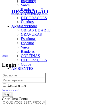
Espelhos
FOGÕES
Vasos
Bandejas
DECORAÇÃO
CORTINAS
DECORAÇÕES
Quadros
Outros
Almofadas
AMBIENTES
OBRAS DE ARTE
GRAVURAS
Esculturas
Espelhos
Vasos
Bandejas
CORTINAS
Login
DECORAÇÕES
Login
Outros
AMBIENTES
Lembrar-me
Perdeu sua senha?
Criar Uma Conta