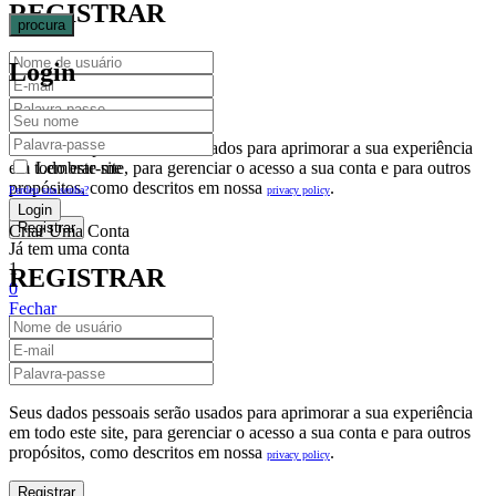
REGISTRAR
procura
Login
Seus dados pessoais serão usados para aprimorar a sua experiência
em todo este site, para gerenciar o acesso a sua conta e para outros
Lembrar-me
propósitos, como descritos em nossa
.
privacy policy
Perdeu sua senha?
Criar Uma Conta
Já tem uma conta
1
REGISTRAR
0
Fechar
Carrinho De Compras(0)
No products in the cart.
Seus dados pessoais serão usados para aprimorar a sua experiência
em todo este site, para gerenciar o acesso a sua conta e para outros
propósitos, como descritos em nossa
.
privacy policy