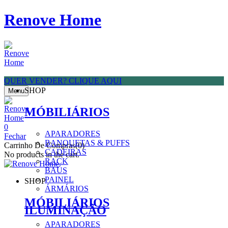
Renove Home
QUER VENDER? CLIQUE AQUI
SHOP
Menu
MÓBILIÁRIOS
0
APARADORES
Fechar
BANQUETAS & PUFFS
Carrinho De Compras(0)
CADEIRAS
No products in the cart.
RACK
BAÚS
PAINEL
SHOP
ÁRMÁRIOS
MÓBILIÁRIOS
ILUMINAÇÃO
APARADORES