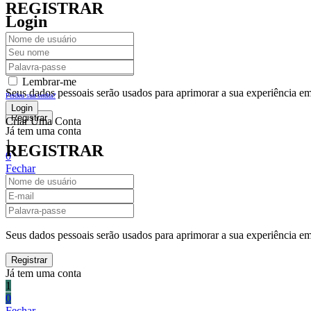
REGISTRAR
Login
Lembrar-me
Seus dados pessoais serão usados para aprimorar a sua experiência em 
Perdeu sua senha?
Criar Uma Conta
Já tem uma conta
1
REGISTRAR
0
Fechar
Carrinho De Compras(0)
No products in the cart.
Seus dados pessoais serão usados para aprimorar a sua experiência em 
Já tem uma conta
1
0
Fechar