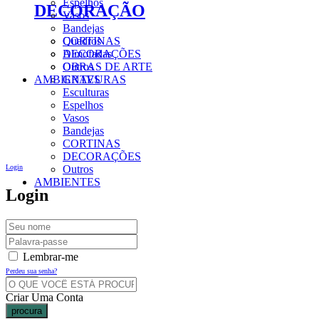
Espelhos
DECORAÇÃO
Vasos
Bandejas
CORTINAS
Quadros
DECORAÇÕES
Almofadas
Outros
OBRAS DE ARTE
AMBIENTES
GRAVURAS
Esculturas
Espelhos
Vasos
Bandejas
CORTINAS
DECORAÇÕES
Login
Outros
AMBIENTES
Login
Lembrar-me
Perdeu sua senha?
Criar Uma Conta
procura