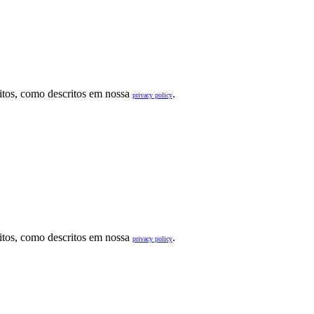
sitos, como descritos em nossa
.
privacy policy
sitos, como descritos em nossa
.
privacy policy