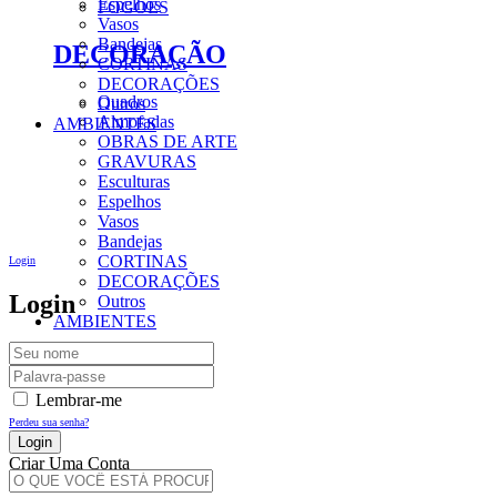
Espelhos
FOGÕES
Vasos
Bandejas
DECORAÇÃO
CORTINAS
DECORAÇÕES
Quadros
Outros
Almofadas
AMBIENTES
OBRAS DE ARTE
GRAVURAS
Esculturas
Espelhos
Vasos
Bandejas
CORTINAS
Login
DECORAÇÕES
Login
Outros
AMBIENTES
Lembrar-me
Perdeu sua senha?
Criar Uma Conta