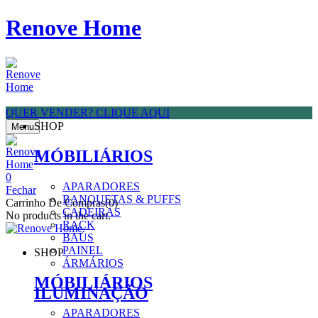
Renove Home
QUER VENDER? CLIQUE AQUI
SHOP
Menu
MÓBILIÁRIOS
0
APARADORES
Fechar
BANQUETAS & PUFFS
Carrinho De Compras(0)
CADEIRAS
No products in the cart.
RACK
BAÚS
PAINEL
SHOP
ÁRMÁRIOS
MÓBILIÁRIOS
ILUMINAÇÃO
APARADORES