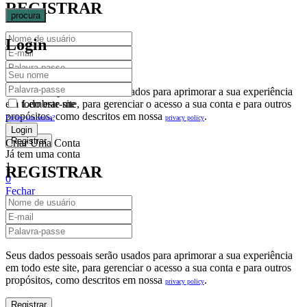
REGISTRAR
procura
Login
Seus dados pessoais serão usados para aprimorar a sua experiência
em todo este site, para gerenciar o acesso a sua conta e para outros
Lembrar-me
propósitos, como descritos em nossa
.
privacy policy
Perdeu sua senha?
Criar Uma Conta
Já tem uma conta
1
REGISTRAR
0
Fechar
Carrinho De Compras(0)
No products in the cart.
Seus dados pessoais serão usados para aprimorar a sua experiência
em todo este site, para gerenciar o acesso a sua conta e para outros
propósitos, como descritos em nossa
.
privacy policy