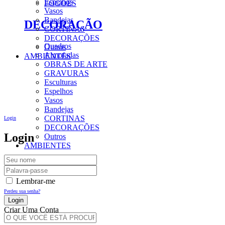
Espelhos
FOGÕES
Vasos
Bandejas
DECORAÇÃO
CORTINAS
DECORAÇÕES
Quadros
Outros
Almofadas
AMBIENTES
OBRAS DE ARTE
GRAVURAS
Esculturas
Espelhos
Vasos
Bandejas
CORTINAS
Login
DECORAÇÕES
Login
Outros
AMBIENTES
Lembrar-me
Perdeu sua senha?
Criar Uma Conta