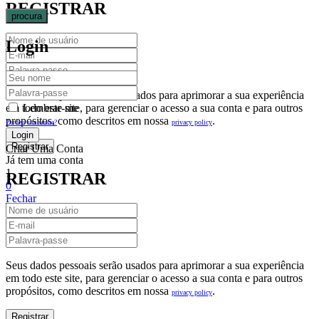
REGISTRAR
procura
Login
Seus dados pessoais serão usados para aprimorar a sua experiência
em todo este site, para gerenciar o acesso a sua conta e para outros
Lembrar-me
propósitos, como descritos em nossa
.
privacy policy
Perdeu sua senha?
Criar Uma Conta
Já tem uma conta
1
REGISTRAR
0
Fechar
Carrinho De Compras(0)
No products in the cart.
Seus dados pessoais serão usados para aprimorar a sua experiência
em todo este site, para gerenciar o acesso a sua conta e para outros
propósitos, como descritos em nossa
.
privacy policy