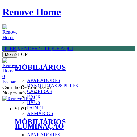
Renove Home
QUER VENDER? CLIQUE AQUI
SHOP
Menu
MÓBILIÁRIOS
0
APARADORES
Fechar
BANQUETAS & PUFFS
Carrinho De Compras(0)
CADEIRAS
No products in the cart.
RACK
BAÚS
PAINEL
SHOP
ÁRMÁRIOS
MÓBILIÁRIOS
ILUMINAÇÃO
APARADORES