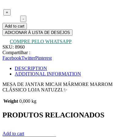
Mesa de jantar Micah mármore marrom clássico - Loja Natuzzi
+
quantity
-
Add to cart
ADICIONAR À LISTA DE DESEJOS
COMPRE PELO WHATSAPP
SKU:
8960
Compartilhar :
Facebook
Twitter
Pinterest
DESCRIPTION
ADDITIONAL INFORMATION
MESA DE JANTAR MICAH MÁRMORE MARROM
CLÁSSICO LOJA NATUZZI.✨
Weight
0,000 kg
PRODUTOS RELACIONADOS
Add to cart