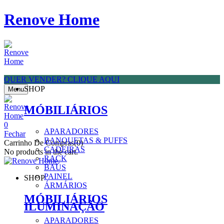
Renove Home
QUER VENDER? CLIQUE AQUI
SHOP
Menu
MÓBILIÁRIOS
0
APARADORES
Fechar
BANQUETAS & PUFFS
Carrinho De Compras(0)
CADEIRAS
No products in the cart.
RACK
BAÚS
PAINEL
SHOP
ÁRMÁRIOS
MÓBILIÁRIOS
ILUMINAÇÃO
APARADORES