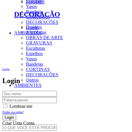
Espelhos
FOGÕES
Vasos
Bandejas
DECORAÇÃO
CORTINAS
DECORAÇÕES
Quadros
Outros
Almofadas
AMBIENTES
OBRAS DE ARTE
GRAVURAS
Esculturas
Espelhos
Vasos
Bandejas
CORTINAS
Login
DECORAÇÕES
Login
Outros
AMBIENTES
Lembrar-me
Perdeu sua senha?
Criar Uma Conta