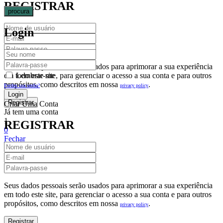
REGISTRAR
procura
Login
Seus dados pessoais serão usados para aprimorar a sua experiência
em todo este site, para gerenciar o acesso a sua conta e para outros
Lembrar-me
propósitos, como descritos em nossa
.
privacy policy
Perdeu sua senha?
Criar Uma Conta
Já tem uma conta
1
REGISTRAR
0
Fechar
Carrinho De Compras(0)
No products in the cart.
Seus dados pessoais serão usados para aprimorar a sua experiência
em todo este site, para gerenciar o acesso a sua conta e para outros
propósitos, como descritos em nossa
.
privacy policy