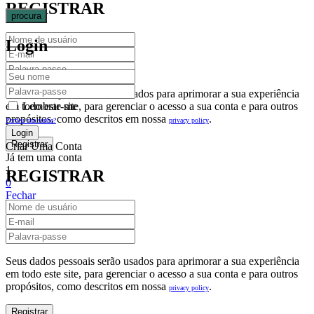
REGISTRAR
procura
Login
Seus dados pessoais serão usados para aprimorar a sua experiência
em todo este site, para gerenciar o acesso a sua conta e para outros
Lembrar-me
propósitos, como descritos em nossa
.
privacy policy
Perdeu sua senha?
Criar Uma Conta
Já tem uma conta
1
REGISTRAR
0
Fechar
Carrinho De Compras(0)
No products in the cart.
Seus dados pessoais serão usados para aprimorar a sua experiência
em todo este site, para gerenciar o acesso a sua conta e para outros
propósitos, como descritos em nossa
.
privacy policy