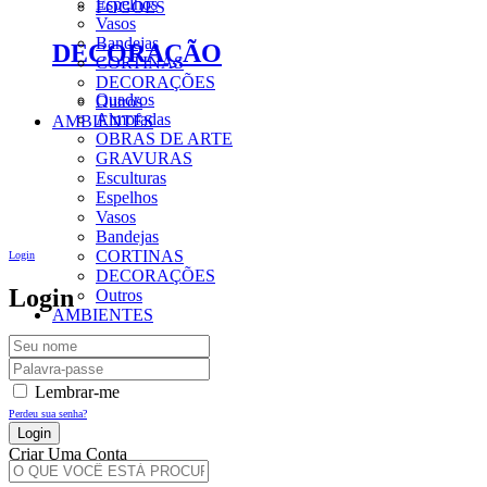
Espelhos
FOGÕES
Vasos
Bandejas
DECORAÇÃO
CORTINAS
DECORAÇÕES
Quadros
Outros
Almofadas
AMBIENTES
OBRAS DE ARTE
GRAVURAS
Esculturas
Espelhos
Vasos
Bandejas
CORTINAS
Login
DECORAÇÕES
Login
Outros
AMBIENTES
Lembrar-me
Perdeu sua senha?
Criar Uma Conta