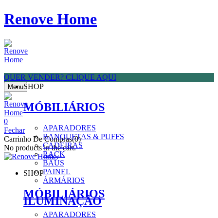
Renove Home
QUER VENDER? CLIQUE AQUI
SHOP
Menu
MÓBILIÁRIOS
0
APARADORES
Fechar
BANQUETAS & PUFFS
Carrinho De Compras(0)
CADEIRAS
No products in the cart.
RACK
BAÚS
PAINEL
SHOP
ÁRMÁRIOS
MÓBILIÁRIOS
ILUMINAÇÃO
APARADORES