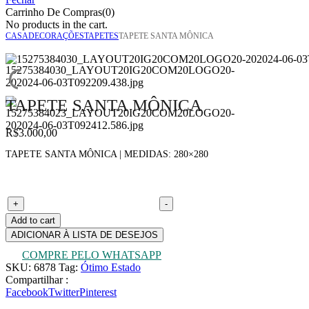
Carrinho De Compras(0)
No products in the cart.
CASA
DECORAÇÕES
TAPETES
TAPETE SANTA MÔNICA
TAPETE SANTA MÔNICA
R$
3.000,00
TAPETE SANTA MÔNICA | MEDIDAS: 280×280
Tapete Santa Mônica quantity
+
-
Add to cart
ADICIONAR À LISTA DE DESEJOS
COMPRE PELO WHATSAPP
SKU:
6878
Tag:
Ótimo Estado
Compartilhar :
Facebook
Twitter
Pinterest