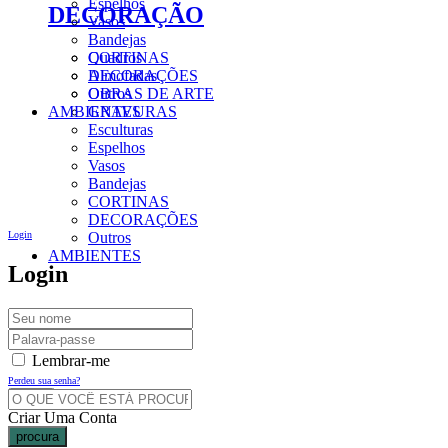
Espelhos
DECORAÇÃO
Vasos
Bandejas
CORTINAS
Quadros
DECORAÇÕES
Almofadas
Outros
OBRAS DE ARTE
AMBIENTES
GRAVURAS
Esculturas
Espelhos
Vasos
Bandejas
CORTINAS
DECORAÇÕES
Login
Outros
AMBIENTES
Login
Lembrar-me
Perdeu sua senha?
Criar Uma Conta
procura