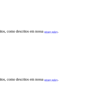
sitos, como descritos em nossa
.
privacy policy
sitos, como descritos em nossa
.
privacy policy