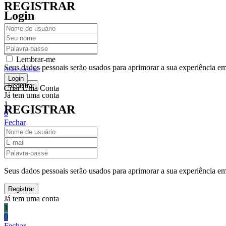
REGISTRAR
Login
Lembrar-me
Seus dados pessoais serão usados para aprimorar a sua experiência em 
Perdeu sua senha?
Criar Uma Conta
Já tem uma conta
1
REGISTRAR
0
Fechar
Carrinho De Compras(0)
No products in the cart.
Seus dados pessoais serão usados para aprimorar a sua experiência em 
Já tem uma conta
1
0
Fechar