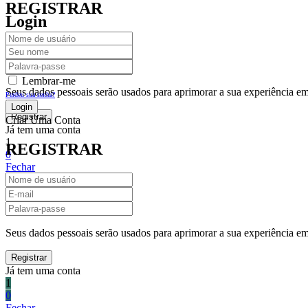
REGISTRAR
Login
Lembrar-me
Seus dados pessoais serão usados para aprimorar a sua experiência em 
Perdeu sua senha?
Criar Uma Conta
Já tem uma conta
1
REGISTRAR
0
Fechar
Carrinho De Compras(0)
No products in the cart.
Seus dados pessoais serão usados para aprimorar a sua experiência em 
Já tem uma conta
1
0
Fechar