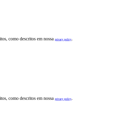
sitos, como descritos em nossa
.
privacy policy
sitos, como descritos em nossa
.
privacy policy