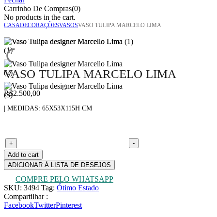
Carrinho De Compras(0)
No products in the cart.
CASA
DECORAÇÕES
VASOS
VASO TULIPA MARCELO LIMA
VASO TULIPA MARCELO LIMA
R$
2.500,00
| MEDIDAS: 65X53X115H CM
Vaso Tulipa Marcelo Lima quantity
+
-
Add to cart
ADICIONAR À LISTA DE DESEJOS
COMPRE PELO WHATSAPP
SKU:
3494
Tag:
Ótimo Estado
Compartilhar :
Facebook
Twitter
Pinterest