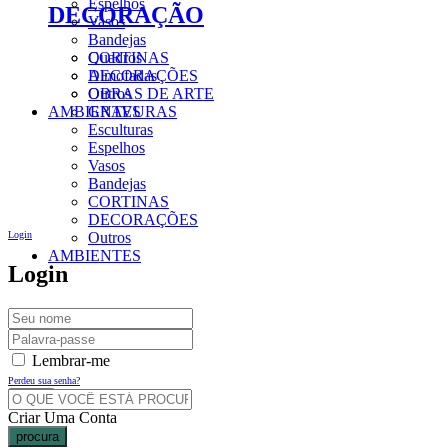
Espelhos
DECORAÇÃO
Vasos
Bandejas
CORTINAS
Quadros
DECORAÇÕES
Almofadas
Outros
OBRAS DE ARTE
AMBIENTES
GRAVURAS
Esculturas
Espelhos
Vasos
Bandejas
CORTINAS
DECORAÇÕES
Login
Outros
AMBIENTES
Login
Lembrar-me
Perdeu sua senha?
Criar Uma Conta
procura