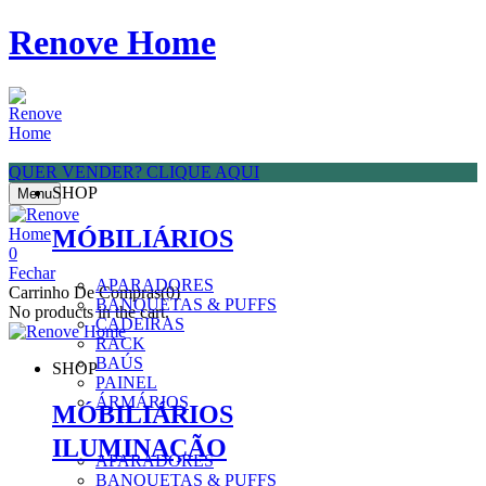
Renove Home
QUER VENDER? CLIQUE AQUI
SHOP
Menu
MÓBILIÁRIOS
0
Fechar
APARADORES
Carrinho De Compras(0)
BANQUETAS & PUFFS
No products in the cart.
CADEIRAS
RACK
BAÚS
SHOP
PAINEL
ÁRMÁRIOS
MÓBILIÁRIOS
ILUMINAÇÃO
APARADORES
BANQUETAS & PUFFS