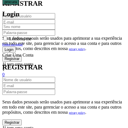
procura
REGISTRAR
Login
Seus dados pessoais serão usados para aprimorar a sua experiência
Lembrar-me
em todo este site, para gerenciar o acesso a sua conta e para outros
Perdeu sua senha?
propósitos, como descritos em nossa
.
privacy policy
Criar Uma Conta
Já tem uma conta
REGISTRAR
1
0
Fechar
Carrinho De Compras(0)
No products in the cart.
Seus dados pessoais serão usados para aprimorar a sua experiência
em todo este site, para gerenciar o acesso a sua conta e para outros
propósitos, como descritos em nossa
.
privacy policy
Já tem uma conta