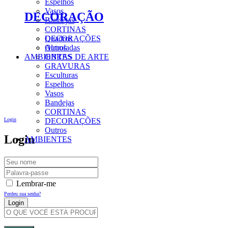
Espelhos
Vasos
DECORAÇÃO
Bandejas
CORTINAS
DECORAÇÕES
Quadros
Outros
Almofadas
AMBIENTES
OBRAS DE ARTE
GRAVURAS
Esculturas
Espelhos
Vasos
Bandejas
CORTINAS
Login
DECORAÇÕES
Outros
Login
AMBIENTES
Lembrar-me
Perdeu sua senha?
Criar Uma Conta