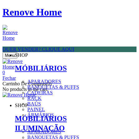
Renove Home
QUER VENDER? CLIQUE AQUI
SHOP
Menu
MÓBILIÁRIOS
0
Fechar
APARADORES
Carrinho De Compras(0)
BANQUETAS & PUFFS
No products in the cart.
CADEIRAS
RACK
BAÚS
SHOP
PAINEL
ÁRMÁRIOS
MÓBILIÁRIOS
ILUMINAÇÃO
APARADORES
BANQUETAS & PUFFS