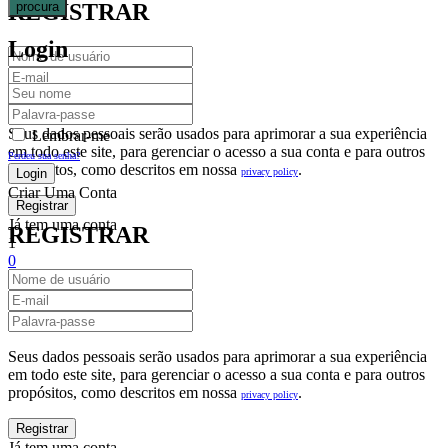
procura
REGISTRAR
Login
Seus dados pessoais serão usados para aprimorar a sua experiência
Lembrar-me
em todo este site, para gerenciar o acesso a sua conta e para outros
Perdeu sua senha?
propósitos, como descritos em nossa
.
privacy policy
Criar Uma Conta
Já tem uma conta
REGISTRAR
1
0
Fechar
Carrinho De Compras(0)
No products in the cart.
Seus dados pessoais serão usados para aprimorar a sua experiência
em todo este site, para gerenciar o acesso a sua conta e para outros
propósitos, como descritos em nossa
.
privacy policy
Já tem uma conta