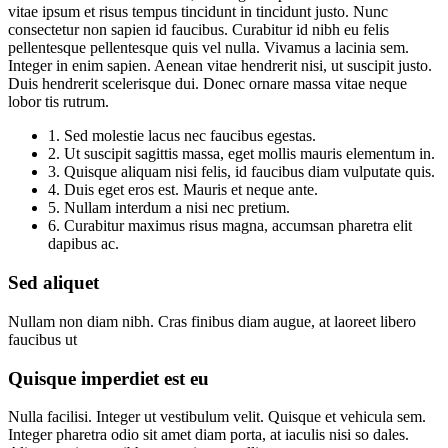
vitae ipsum et risus tempus tincidunt in tincidunt justo. Nunc
consectetur non sapien id faucibus. Curabitur id nibh eu felis
pellentesque pellentesque quis vel nulla. Vivamus a lacinia sem.
Integer in enim sapien. Aenean vitae hendrerit nisi, ut suscipit justo.
Duis hendrerit scelerisque dui. Donec ornare massa vitae neque
lobor tis rutrum.
1. Sed molestie lacus nec faucibus egestas.
2. Ut suscipit sagittis massa, eget mollis mauris elementum in.
3. Quisque aliquam nisi felis, id faucibus diam vulputate quis.
4. Duis eget eros est. Mauris et neque ante.
5. Nullam interdum a nisi nec pretium.
6. Curabitur maximus risus magna, accumsan pharetra elit
dapibus ac.
Sed aliquet
Nullam non diam nibh. Cras finibus diam augue, at laoreet libero
faucibus ut
Quisque imperdiet est eu
Nulla facilisi. Integer ut vestibulum velit. Quisque et vehicula sem.
Integer pharetra odio sit amet diam porta, at iaculis nisi so dales.