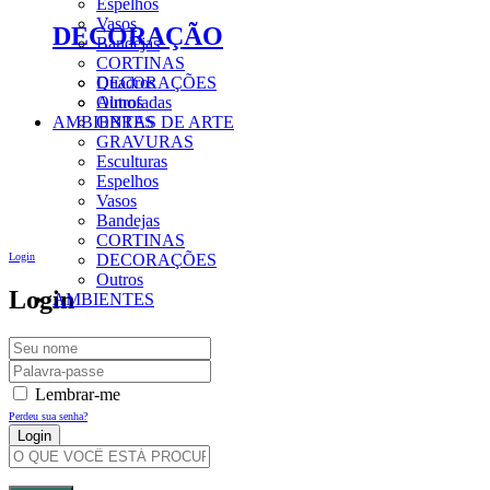
Espelhos
Vasos
DECORAÇÃO
Bandejas
CORTINAS
DECORAÇÕES
Quadros
Outros
Almofadas
AMBIENTES
OBRAS DE ARTE
GRAVURAS
Esculturas
Espelhos
Vasos
Bandejas
CORTINAS
Login
DECORAÇÕES
Outros
Login
AMBIENTES
Lembrar-me
Perdeu sua senha?
Criar Uma Conta