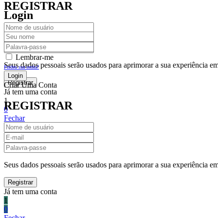
REGISTRAR
Login
Lembrar-me
Seus dados pessoais serão usados para aprimorar a sua experiência em 
Perdeu sua senha?
Criar Uma Conta
Já tem uma conta
1
REGISTRAR
0
Fechar
Carrinho De Compras(0)
No products in the cart.
Seus dados pessoais serão usados para aprimorar a sua experiência em 
Já tem uma conta
1
0
Fechar