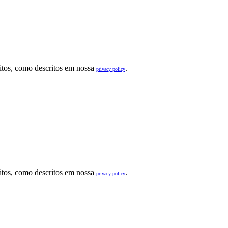
sitos, como descritos em nossa
.
privacy policy
sitos, como descritos em nossa
.
privacy policy