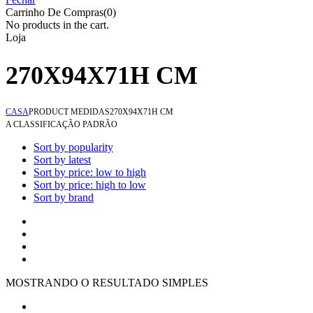
Carrinho De Compras(0)
No products in the cart.
Loja
270X94X71H CM
CASA
PRODUCT MEDIDAS
270X94X71H CM
A CLASSIFICAÇÃO PADRÃO
Sort by popularity
Sort by latest
Sort by price: low to high
Sort by price: high to low
Sort by brand
MOSTRANDO O RESULTADO SIMPLES