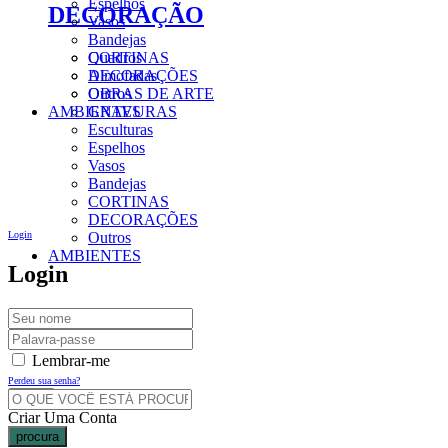
Espelhos
DECORAÇÃO
Vasos
Bandejas
CORTINAS
Quadros
DECORAÇÕES
Almofadas
Outros
OBRAS DE ARTE
AMBIENTES
GRAVURAS
Esculturas
Espelhos
Vasos
Bandejas
CORTINAS
DECORAÇÕES
Login
Outros
AMBIENTES
Login
Lembrar-me
Perdeu sua senha?
Criar Uma Conta
procura