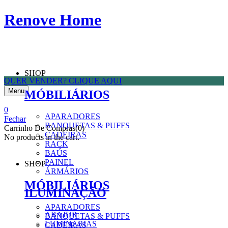
Renove Home
QUER VENDER? CLIQUE AQUI
SHOP
Menu
MÓBILIÁRIOS
0
Fechar
APARADORES
Carrinho De Compras(0)
BANQUETAS & PUFFS
No products in the cart.
CADEIRAS
RACK
BAÚS
SHOP
PAINEL
ÁRMÁRIOS
MÓBILIÁRIOS
ILUMINAÇÃO
APARADORES
BANQUETAS & PUFFS