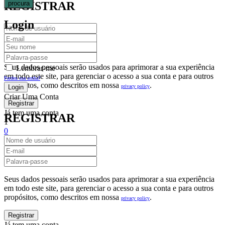
procura
REGISTRAR
Login
Seus dados pessoais serão usados para aprimorar a sua experiência
Lembrar-me
em todo este site, para gerenciar o acesso a sua conta e para outros
Perdeu sua senha?
propósitos, como descritos em nossa
.
privacy policy
Criar Uma Conta
Já tem uma conta
REGISTRAR
1
0
Fechar
Carrinho De Compras(0)
No products in the cart.
Seus dados pessoais serão usados para aprimorar a sua experiência
em todo este site, para gerenciar o acesso a sua conta e para outros
propósitos, como descritos em nossa
.
privacy policy
Já tem uma conta