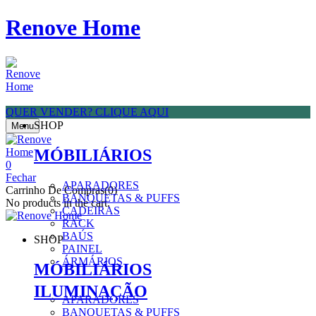
Renove Home
QUER VENDER? CLIQUE AQUI
SHOP
Menu
MÓBILIÁRIOS
0
Fechar
APARADORES
Carrinho De Compras(0)
BANQUETAS & PUFFS
No products in the cart.
CADEIRAS
RACK
BAÚS
SHOP
PAINEL
ÁRMÁRIOS
MÓBILIÁRIOS
ILUMINAÇÃO
APARADORES
BANQUETAS & PUFFS