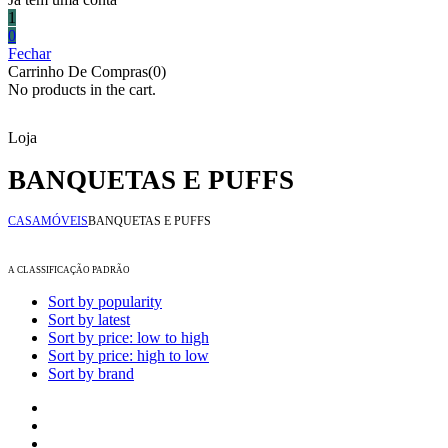
1
0
Fechar
Carrinho De Compras(0)
No products in the cart.
Loja
BANQUETAS E PUFFS
CASA
MÓVEIS
BANQUETAS E PUFFS
A CLASSIFICAÇÃO PADRÃO
Sort by popularity
Sort by latest
Sort by price: low to high
Sort by price: high to low
Sort by brand