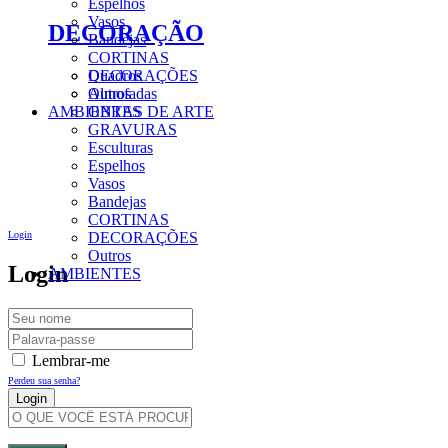
Espelhos
Vasos
DECORAÇÃO
Bandejas
CORTINAS
DECORAÇÕES
Quadros
Outros
Almofadas
AMBIENTES
OBRAS DE ARTE
GRAVURAS
Esculturas
Espelhos
Vasos
Bandejas
CORTINAS
Login
DECORAÇÕES
Outros
Login
AMBIENTES
Lembrar-me
Perdeu sua senha?
Criar Uma Conta