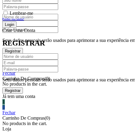
REGISTRAR
Lembrar-me
Perdeu sua senha?
Criar Uma Conta
Seus dados pessoais serão usados para aprimorar a sua experiência em 
REGISTRAR
Já tem uma conta
1
0
Fechar
Carrinho De Compras(0)
Seus dados pessoais serão usados para aprimorar a sua experiência em 
No products in the cart.
Já tem uma conta
1
0
Fechar
Carrinho De Compras(0)
No products in the cart.
Loja