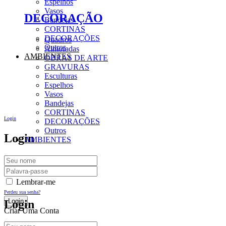
Espelhos
Vasos
DECORAÇÃO
Bandejas
CORTINAS
DECORAÇÕES
Quadros
Outros
Almofadas
AMBIENTES
OBRAS DE ARTE
GRAVURAS
Esculturas
Espelhos
Vasos
Bandejas
CORTINAS
Login
DECORAÇÕES
Outros
Login
AMBIENTES
Lembrar-me
Perdeu sua senha?
Login
Criar Uma Conta