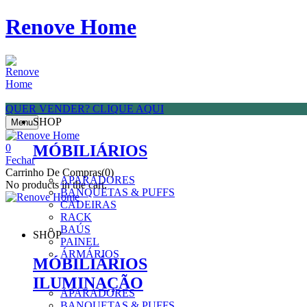
Renove Home
QUER VENDER? CLIQUE AQUI
SHOP
Menu
MÓBILIÁRIOS
0
Fechar
Carrinho De Compras(0)
APARADORES
No products in the cart.
BANQUETAS & PUFFS
CADEIRAS
RACK
BAÚS
SHOP
PAINEL
ÁRMÁRIOS
MÓBILIÁRIOS
ILUMINAÇÃO
APARADORES
BANQUETAS & PUFFS