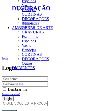
Espelhos
Vasos
DECORAÇÃO
Bandejas
CORTINAS
DECORAÇÕES
Quadros
Outros
Almofadas
AMBIENTES
OBRAS DE ARTE
GRAVURAS
Esculturas
Espelhos
Vasos
Bandejas
CORTINAS
Login
DECORAÇÕES
Outros
Login
AMBIENTES
Lembrar-me
Perdeu sua senha?
Criar Uma Conta