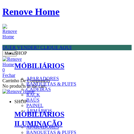
Renove Home
QUER VENDER? CLIQUE AQUI
SHOP
Menu
MÓBILIÁRIOS
0
Fechar
APARADORES
Carrinho De Compras(0)
BANQUETAS & PUFFS
No products in the cart.
CADEIRAS
RACK
BAÚS
SHOP
PAINEL
ÁRMÁRIOS
MÓBILIÁRIOS
ILUMINAÇÃO
APARADORES
BANQUETAS & PUFFS