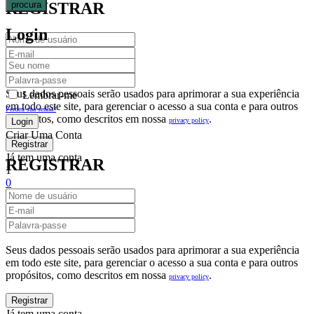
procura
REGISTRAR
Login
Seus dados pessoais serão usados para aprimorar a sua experiência
Lembrar-me
em todo este site, para gerenciar o acesso a sua conta e para outros
Perdeu sua senha?
propósitos, como descritos em nossa
.
privacy policy
Criar Uma Conta
Já tem uma conta
REGISTRAR
1
0
Fechar
Carrinho De Compras(0)
No products in the cart.
Seus dados pessoais serão usados para aprimorar a sua experiência
em todo este site, para gerenciar o acesso a sua conta e para outros
propósitos, como descritos em nossa
.
privacy policy
Já tem uma conta