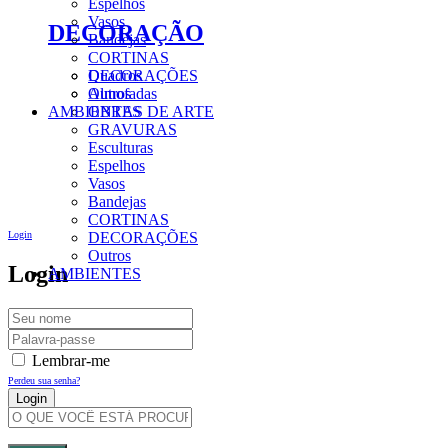
Espelhos
Vasos
DECORAÇÃO
Bandejas
CORTINAS
DECORAÇÕES
Quadros
Outros
Almofadas
AMBIENTES
OBRAS DE ARTE
GRAVURAS
Esculturas
Espelhos
Vasos
Bandejas
CORTINAS
Login
DECORAÇÕES
Outros
Login
AMBIENTES
Lembrar-me
Perdeu sua senha?
Criar Uma Conta