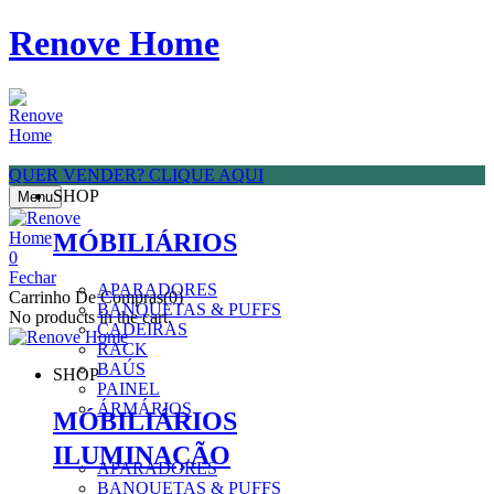
Renove Home
QUER VENDER? CLIQUE AQUI
SHOP
Menu
MÓBILIÁRIOS
0
Fechar
APARADORES
Carrinho De Compras(0)
BANQUETAS & PUFFS
No products in the cart.
CADEIRAS
RACK
BAÚS
SHOP
PAINEL
ÁRMÁRIOS
MÓBILIÁRIOS
ILUMINAÇÃO
APARADORES
BANQUETAS & PUFFS