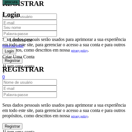
procura
REGISTRAR
Login
Seus dados pessoais serão usados para aprimorar a sua experiência
Lembrar-me
em todo este site, para gerenciar o acesso a sua conta e para outros
Perdeu sua senha?
propósitos, como descritos em nossa
.
privacy policy
Criar Uma Conta
Já tem uma conta
REGISTRAR
1
0
Fechar
Carrinho De Compras(0)
No products in the cart.
Seus dados pessoais serão usados para aprimorar a sua experiência
em todo este site, para gerenciar o acesso a sua conta e para outros
propósitos, como descritos em nossa
.
privacy policy
Já tem uma conta