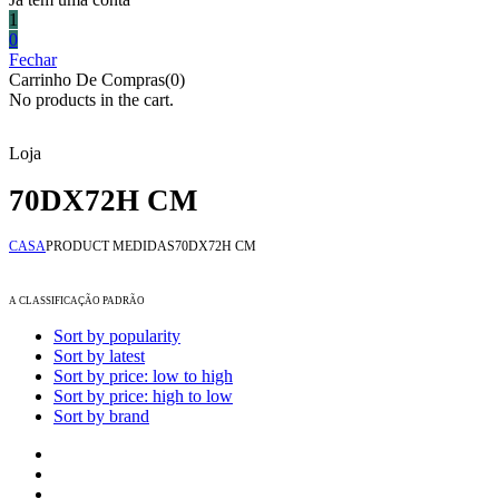
1
0
Fechar
Carrinho De Compras(0)
No products in the cart.
Loja
70DX72H CM
CASA
PRODUCT MEDIDAS
70DX72H CM
A CLASSIFICAÇÃO PADRÃO
Sort by popularity
Sort by latest
Sort by price: low to high
Sort by price: high to low
Sort by brand