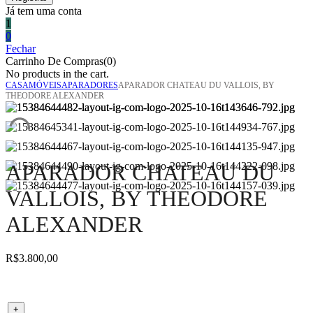
Já tem uma conta
1
0
Fechar
Carrinho De Compras(0)
No products in the cart.
CASA
MÓVEIS
APARADORES
APARADOR CHATEAU DU VALLOIS, BY
THEODORE ALEXANDER
APARADOR CHATEAU DU
VALLOIS, BY THEODORE
ALEXANDER
R$
3.800,00
Aparador Chateau du Vallois, By Theodore Alexander quantity
+