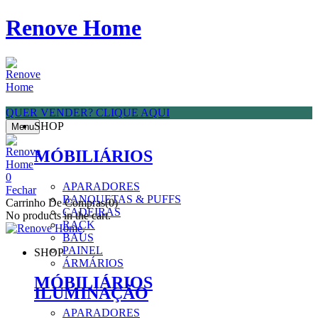
Renove Home
QUER VENDER? CLIQUE AQUI
SHOP
Menu
MÓBILIÁRIOS
0
APARADORES
Fechar
BANQUETAS & PUFFS
Carrinho De Compras(0)
CADEIRAS
No products in the cart.
RACK
BAÚS
PAINEL
SHOP
ÁRMÁRIOS
MÓBILIÁRIOS
ILUMINAÇÃO
APARADORES