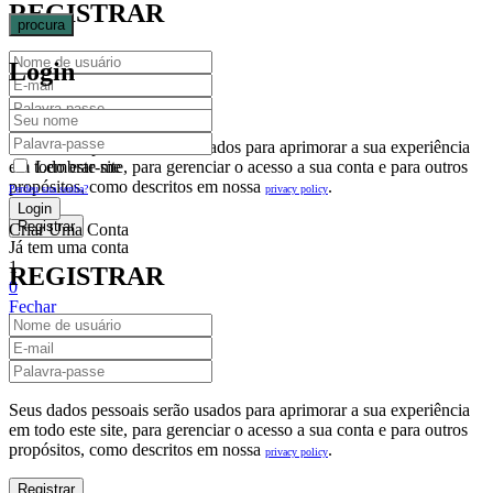
REGISTRAR
procura
Login
Seus dados pessoais serão usados para aprimorar a sua experiência
em todo este site, para gerenciar o acesso a sua conta e para outros
Lembrar-me
propósitos, como descritos em nossa
.
privacy policy
Perdeu sua senha?
Criar Uma Conta
Já tem uma conta
1
REGISTRAR
0
Fechar
Carrinho De Compras(0)
No products in the cart.
Seus dados pessoais serão usados para aprimorar a sua experiência
em todo este site, para gerenciar o acesso a sua conta e para outros
propósitos, como descritos em nossa
.
privacy policy