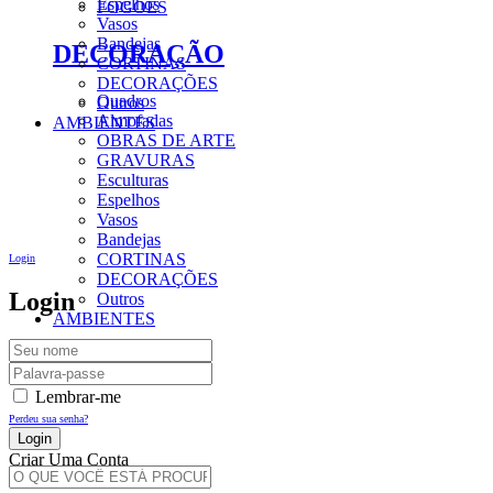
Espelhos
FOGÕES
Vasos
Bandejas
DECORAÇÃO
CORTINAS
DECORAÇÕES
Quadros
Outros
Almofadas
AMBIENTES
OBRAS DE ARTE
GRAVURAS
Esculturas
Espelhos
Vasos
Bandejas
CORTINAS
Login
DECORAÇÕES
Login
Outros
AMBIENTES
Lembrar-me
Perdeu sua senha?
Criar Uma Conta