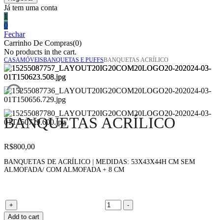
Já tem uma conta
1
0
Fechar
Carrinho De Compras(0)
No products in the cart.
CASA
MÓVEIS
BANQUETAS E PUFFS
BANQUETAS ACRÍLICO
BANQUETAS ACRÍLICO
R$
800,00
BANQUETAS DE ACRÍLICO | MEDIDAS: 53X43X44H CM SEM
ALMOFADA/ COM ALMOFADA + 8 CM
Banquetas acrílico quantity
+
-
Add to cart