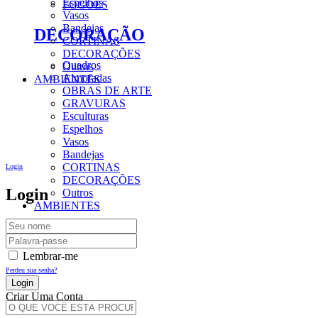
Espelhos
FOGÕES
Vasos
Bandejas
DECORAÇÃO
CORTINAS
DECORAÇÕES
Quadros
Outros
Almofadas
AMBIENTES
OBRAS DE ARTE
GRAVURAS
Esculturas
Espelhos
Vasos
Bandejas
CORTINAS
Login
DECORAÇÕES
Login
Outros
AMBIENTES
Lembrar-me
Perdeu sua senha?
Criar Uma Conta