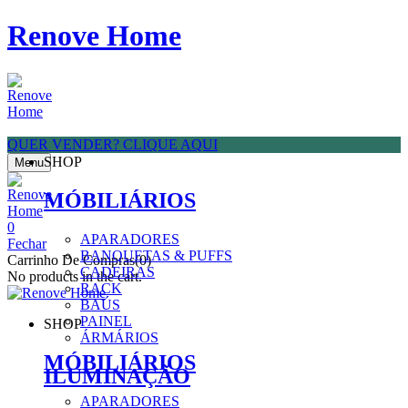
Renove Home
QUER VENDER? CLIQUE AQUI
SHOP
Menu
MÓBILIÁRIOS
0
APARADORES
Fechar
BANQUETAS & PUFFS
Carrinho De Compras(0)
CADEIRAS
No products in the cart.
RACK
BAÚS
PAINEL
SHOP
ÁRMÁRIOS
MÓBILIÁRIOS
ILUMINAÇÃO
APARADORES