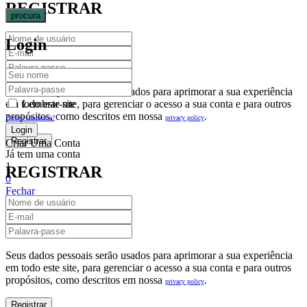
REGISTRAR
procura
Login
Seus dados pessoais serão usados para aprimorar a sua experiência
em todo este site, para gerenciar o acesso a sua conta e para outros
Lembrar-me
propósitos, como descritos em nossa
.
privacy policy
Perdeu sua senha?
Criar Uma Conta
Já tem uma conta
1
REGISTRAR
0
Fechar
Carrinho De Compras(0)
No products in the cart.
Seus dados pessoais serão usados para aprimorar a sua experiência
em todo este site, para gerenciar o acesso a sua conta e para outros
propósitos, como descritos em nossa
.
privacy policy