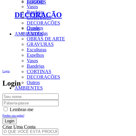
Espelhos
FOGÕES
Vasos
Bandejas
DECORAÇÃO
CORTINAS
DECORAÇÕES
Quadros
Outros
Almofadas
AMBIENTES
OBRAS DE ARTE
GRAVURAS
Esculturas
Espelhos
Vasos
Bandejas
CORTINAS
Login
DECORAÇÕES
Login
Outros
AMBIENTES
Lembrar-me
Perdeu sua senha?
Criar Uma Conta