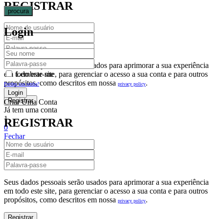
REGISTRAR
procura
Login
Seus dados pessoais serão usados para aprimorar a sua experiência
em todo este site, para gerenciar o acesso a sua conta e para outros
Lembrar-me
propósitos, como descritos em nossa
.
privacy policy
Perdeu sua senha?
Criar Uma Conta
Já tem uma conta
1
REGISTRAR
0
Fechar
Carrinho De Compras(0)
No products in the cart.
Seus dados pessoais serão usados para aprimorar a sua experiência
em todo este site, para gerenciar o acesso a sua conta e para outros
propósitos, como descritos em nossa
.
privacy policy