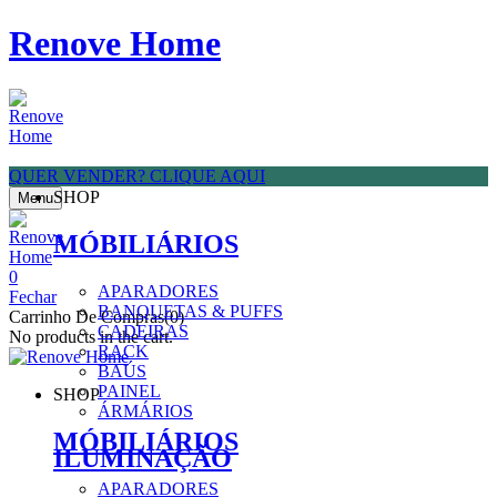
Renove Home
QUER VENDER? CLIQUE AQUI
SHOP
Menu
MÓBILIÁRIOS
0
APARADORES
Fechar
BANQUETAS & PUFFS
Carrinho De Compras(0)
CADEIRAS
No products in the cart.
RACK
BAÚS
PAINEL
SHOP
ÁRMÁRIOS
MÓBILIÁRIOS
ILUMINAÇÃO
APARADORES