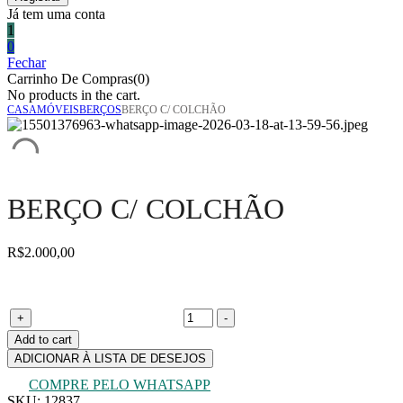
Já tem uma conta
1
0
Fechar
Carrinho De Compras(0)
No products in the cart.
CASA
MÓVEIS
BERÇOS
BERÇO C/ COLCHÃO
BERÇO C/ COLCHÃO
R$
2.000,00
Berço c/ colchão quantity
+
-
Add to cart
ADICIONAR À LISTA DE DESEJOS
COMPRE PELO WHATSAPP
SKU:
12837