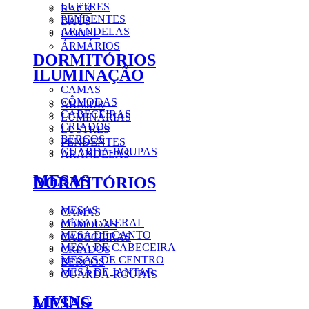
ABAJUR
BANQUETAS & PUFFS
LUMINÁRIAS
CADEIRAS
LUSTRES
RACK
PENDENTES
BAÚS
ARANDELAS
PAINEL
ÁRMÁRIOS
DORMITÓRIOS
ILUMINAÇÃO
CAMAS
CÔMODAS
ABAJUR
CABECEIRAS
LUMINÁRIAS
CRIADOS
LUSTRES
BERÇOS
PENDENTES
GUARDA-ROUPAS
ARANDELAS
MESAS
DORMITÓRIOS
MESAS
CAMAS
MESA LATERAL
CÔMODAS
MESA DE CANTO
CABECEIRAS
MESA DE CABECEIRA
CRIADOS
MESAS DE CENTRO
BERÇOS
MESA DE JANTAR
GUARDA-ROUPAS