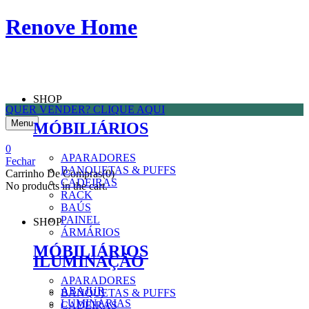
Renove Home
QUER VENDER? CLIQUE AQUI
SHOP
Menu
MÓBILIÁRIOS
0
APARADORES
Fechar
BANQUETAS & PUFFS
Carrinho De Compras(0)
CADEIRAS
No products in the cart.
RACK
BAÚS
PAINEL
SHOP
ÁRMÁRIOS
MÓBILIÁRIOS
ILUMINAÇÃO
APARADORES