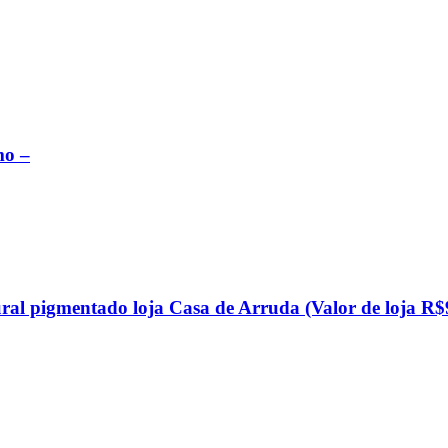
mo –
al pigmentado loja Casa de Arruda (Valor de loja R$