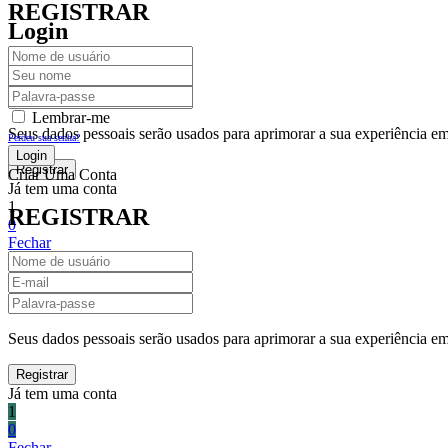
REGISTRAR
Login
Lembrar-me
Seus dados pessoais serão usados para aprimorar a sua experiência em 
Perdeu sua senha?
Criar Uma Conta
Já tem uma conta
1
REGISTRAR
0
Fechar
Carrinho De Compras(0)
No products in the cart.
Seus dados pessoais serão usados para aprimorar a sua experiência em 
Já tem uma conta
1
0
Fechar