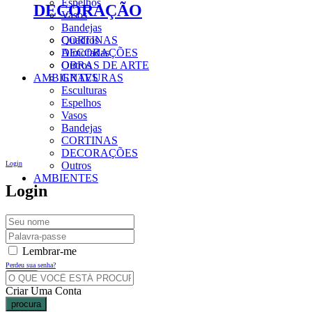
Espelhos
DECORAÇÃO
Vasos
Bandejas
CORTINAS
Quadros
DECORAÇÕES
Almofadas
Outros
OBRAS DE ARTE
AMBIENTES
GRAVURAS
Esculturas
Espelhos
Vasos
Bandejas
CORTINAS
DECORAÇÕES
Login
Outros
AMBIENTES
Login
Lembrar-me
Perdeu sua senha?
Criar Uma Conta
procura