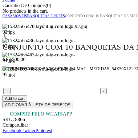
Carrinho De Compras(0)
No products in the cart.
CASA
MÓVEIS
BANQUETAS E PUFFS
CONJUNTO COM 10 BANQUETAS DA MA
CONJUNTO COM 10 BANQUETAS DA
R$
7.500,00
CONJUNTO COM 10 BANQUETAS DA MAC | MEDIDAS: 54X50X121 E
Conjunto com 10 banquetas da Mac quantity
+
-
Add to cart
ADICIONAR À LISTA DE DESEJOS
COMPRE PELO WHATSAPP
SKU:
8866
Compartilhar :
Facebook
Twitter
Pinterest