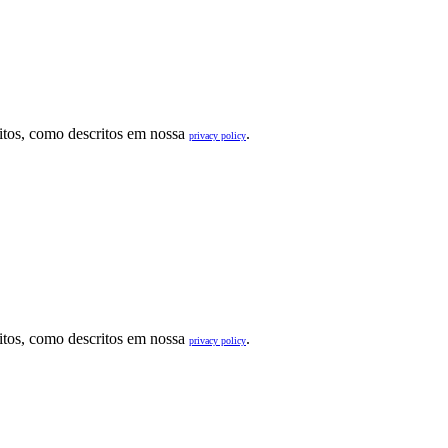
sitos, como descritos em nossa
.
privacy policy
sitos, como descritos em nossa
.
privacy policy