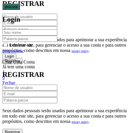
REGISTRAR
procura
Login
Seus dados pessoais serão usados para aprimorar a sua experiência
em todo este site, para gerenciar o acesso a sua conta e para outros
Lembrar-me
propósitos, como descritos em nossa
.
privacy policy
Perdeu sua senha?
Criar Uma Conta
Já tem uma conta
1
REGISTRAR
0
Fechar
Carrinho De Compras(0)
No products in the cart.
Seus dados pessoais serão usados para aprimorar a sua experiência
em todo este site, para gerenciar o acesso a sua conta e para outros
propósitos, como descritos em nossa
.
privacy policy