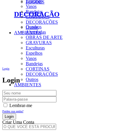
Espelhos
FOGÕES
Vasos
Bandejas
DECORAÇÃO
CORTINAS
DECORAÇÕES
Quadros
Outros
Almofadas
AMBIENTES
OBRAS DE ARTE
GRAVURAS
Esculturas
Espelhos
Vasos
Bandejas
CORTINAS
Login
DECORAÇÕES
Login
Outros
AMBIENTES
Lembrar-me
Perdeu sua senha?
Criar Uma Conta