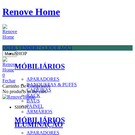
Renove Home
QUER VENDER? CLIQUE AQUI
SHOP
Menu
MÓBILIÁRIOS
0
APARADORES
Fechar
BANQUETAS & PUFFS
Carrinho De Compras(0)
CADEIRAS
No products in the cart.
RACK
BAÚS
PAINEL
SHOP
ÁRMÁRIOS
MÓBILIÁRIOS
ILUMINAÇÃO
APARADORES