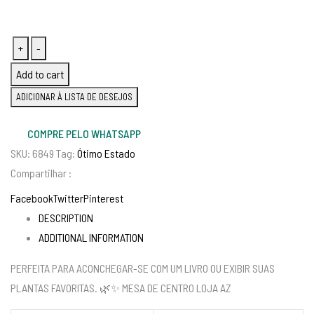
Mesa
+
-
de
Add to cart
centro
ADICIONAR À LISTA DE DESEJOS
loja
AZ
COMPRE PELO WHATSAPP
quantity
SKU:
6849
Tag:
Ótimo Estado
Compartilhar :
Facebook
Twitter
Pinterest
DESCRIPTION
ADDITIONAL INFORMATION
PERFEITA PARA ACONCHEGAR-SE COM UM LIVRO OU EXIBIR SUAS
PLANTAS FAVORITAS. 🌿✨ MESA DE CENTRO LOJA AZ