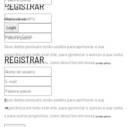
REGISTRAR
Lembrar-me
Perdeu sua senha?
Criar Uma Conta
Seus dados pessoais serão usados para aprimorar a sua
experiência em todo este site, para gerenciar o acesso a sua conta
REGISTRAR
e para outros propósitos, como descritos em nossa
.
privacy policy
Já tem uma conta
1
Seus dados pessoais serão usados para aprimorar a sua
0
experiência em todo este site, para gerenciar o acesso a sua conta
e para outros propósitos, como descritos em nossa
.
privacy policy