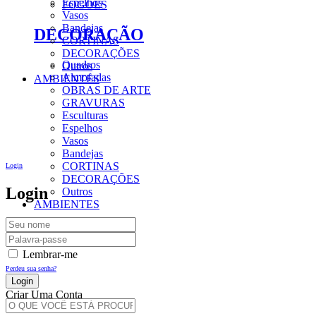
Espelhos
FOGÕES
Vasos
Bandejas
DECORAÇÃO
CORTINAS
DECORAÇÕES
Quadros
Outros
Almofadas
AMBIENTES
OBRAS DE ARTE
GRAVURAS
Esculturas
Espelhos
Vasos
Bandejas
CORTINAS
Login
DECORAÇÕES
Login
Outros
AMBIENTES
Lembrar-me
Perdeu sua senha?
Criar Uma Conta