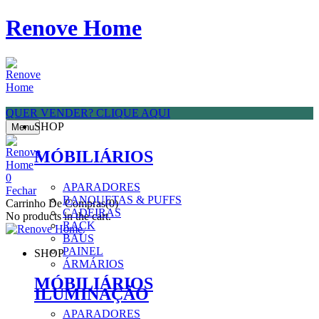
Renove Home
QUER VENDER? CLIQUE AQUI
SHOP
Menu
MÓBILIÁRIOS
0
APARADORES
Fechar
BANQUETAS & PUFFS
Carrinho De Compras(0)
CADEIRAS
No products in the cart.
RACK
BAÚS
PAINEL
SHOP
ÁRMÁRIOS
MÓBILIÁRIOS
ILUMINAÇÃO
APARADORES