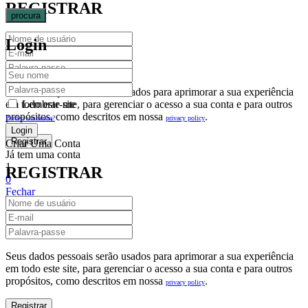
REGISTRAR
procura
Login
Seus dados pessoais serão usados para aprimorar a sua experiência
em todo este site, para gerenciar o acesso a sua conta e para outros
Lembrar-me
propósitos, como descritos em nossa
.
privacy policy
Perdeu sua senha?
Criar Uma Conta
Já tem uma conta
1
REGISTRAR
0
Fechar
Carrinho De Compras(0)
No products in the cart.
Seus dados pessoais serão usados para aprimorar a sua experiência
em todo este site, para gerenciar o acesso a sua conta e para outros
propósitos, como descritos em nossa
.
privacy policy