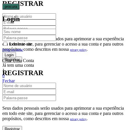
REGISTRAR
procura
Login
Seus dados pessoais serão usados para aprimorar a sua experiência
em todo este site, para gerenciar o acesso a sua conta e para outros
Lembrar-me
propósitos, como descritos em nossa
.
privacy policy
Perdeu sua senha?
Criar Uma Conta
Já tem uma conta
1
REGISTRAR
0
Fechar
Carrinho De Compras(0)
No products in the cart.
Seus dados pessoais serão usados para aprimorar a sua experiência
em todo este site, para gerenciar o acesso a sua conta e para outros
propósitos, como descritos em nossa
.
privacy policy