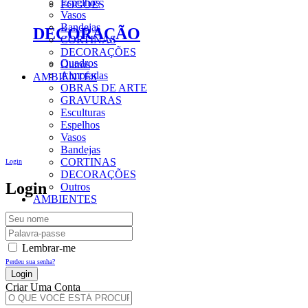
Espelhos
FOGÕES
Vasos
Bandejas
DECORAÇÃO
CORTINAS
DECORAÇÕES
Quadros
Outros
Almofadas
AMBIENTES
OBRAS DE ARTE
GRAVURAS
Esculturas
Espelhos
Vasos
Bandejas
CORTINAS
Login
DECORAÇÕES
Login
Outros
AMBIENTES
Lembrar-me
Perdeu sua senha?
Criar Uma Conta