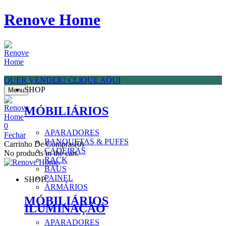
Renove Home
QUER VENDER? CLIQUE AQUI
SHOP
Menu
MÓBILIÁRIOS
0
APARADORES
Fechar
BANQUETAS & PUFFS
Carrinho De Compras(0)
CADEIRAS
No products in the cart.
RACK
BAÚS
PAINEL
SHOP
ÁRMÁRIOS
MÓBILIÁRIOS
ILUMINAÇÃO
APARADORES