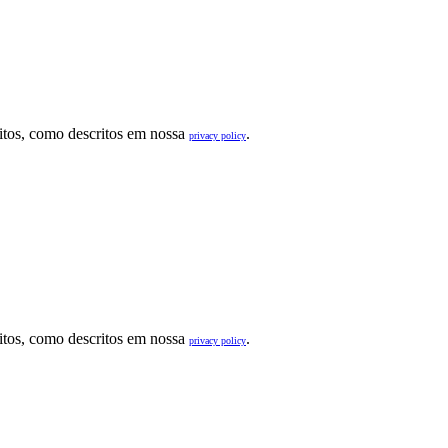
sitos, como descritos em nossa
.
privacy policy
sitos, como descritos em nossa
.
privacy policy