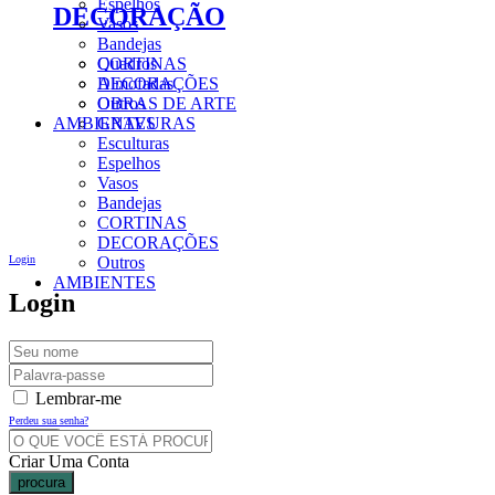
Espelhos
DECORAÇÃO
Vasos
Bandejas
CORTINAS
Quadros
DECORAÇÕES
Almofadas
Outros
OBRAS DE ARTE
AMBIENTES
GRAVURAS
Esculturas
Espelhos
Vasos
Bandejas
CORTINAS
DECORAÇÕES
Login
Outros
AMBIENTES
Login
Lembrar-me
Perdeu sua senha?
Criar Uma Conta
procura