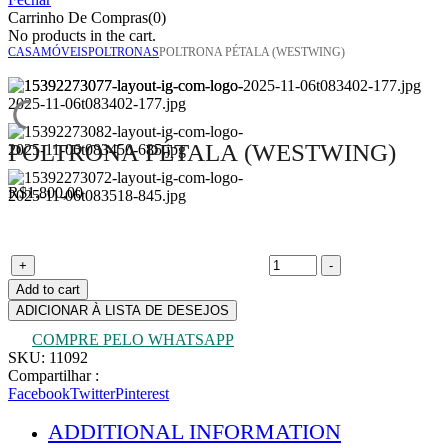
Carrinho De Compras(0)
No products in the cart.
CASA
MÓVEIS
POLTRONAS
POLTRONA PÉTALA (WESTWING)
POLTRONA PÉTALA (WESTWING)
R$
1.800,00
Poltrona pétala (Westwing) quantity
+
-
Add to cart
ADICIONAR À LISTA DE DESEJOS
COMPRE PELO WHATSAPP
SKU:
11092
Compartilhar :
Facebook
Twitter
Pinterest
ADDITIONAL INFORMATION