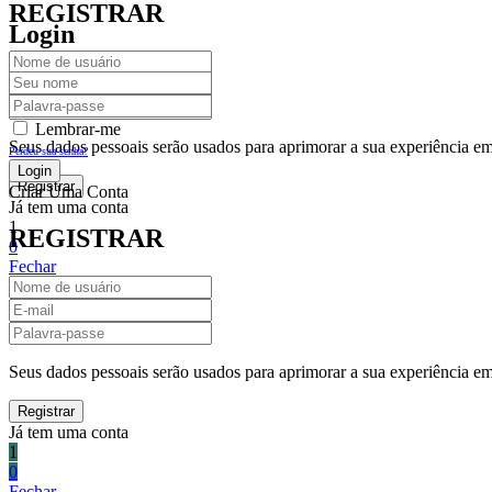
REGISTRAR
Login
Lembrar-me
Seus dados pessoais serão usados para aprimorar a sua experiência em 
Perdeu sua senha?
Criar Uma Conta
Já tem uma conta
1
REGISTRAR
0
Fechar
Carrinho De Compras(0)
No products in the cart.
Seus dados pessoais serão usados para aprimorar a sua experiência em 
Já tem uma conta
1
0
Fechar