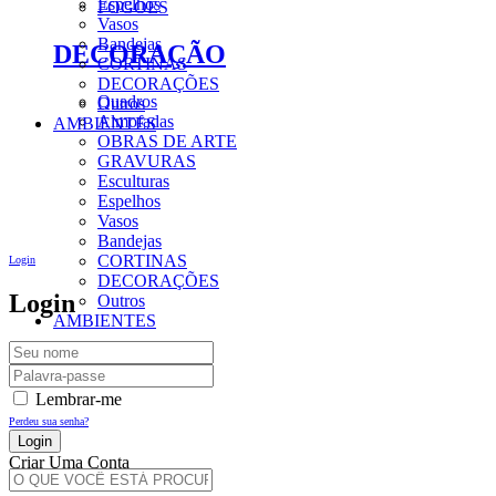
Espelhos
FOGÕES
Vasos
Bandejas
DECORAÇÃO
CORTINAS
DECORAÇÕES
Quadros
Outros
Almofadas
AMBIENTES
OBRAS DE ARTE
GRAVURAS
Esculturas
Espelhos
Vasos
Bandejas
CORTINAS
Login
DECORAÇÕES
Login
Outros
AMBIENTES
Lembrar-me
Perdeu sua senha?
Criar Uma Conta