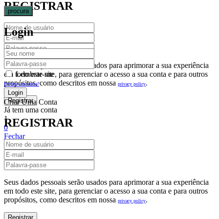
REGISTRAR
procura
Login
Seus dados pessoais serão usados para aprimorar a sua experiência
em todo este site, para gerenciar o acesso a sua conta e para outros
Lembrar-me
propósitos, como descritos em nossa
.
privacy policy
Perdeu sua senha?
Criar Uma Conta
Já tem uma conta
1
REGISTRAR
0
Fechar
Carrinho De Compras(0)
No products in the cart.
Seus dados pessoais serão usados para aprimorar a sua experiência
em todo este site, para gerenciar o acesso a sua conta e para outros
propósitos, como descritos em nossa
.
privacy policy