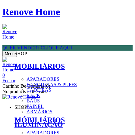
Renove Home
QUER VENDER? CLIQUE AQUI
SHOP
Menu
MÓBILIÁRIOS
0
APARADORES
Fechar
BANQUETAS & PUFFS
Carrinho De Compras(0)
CADEIRAS
No products in the cart.
RACK
BAÚS
PAINEL
SHOP
ÁRMÁRIOS
MÓBILIÁRIOS
ILUMINAÇÃO
APARADORES