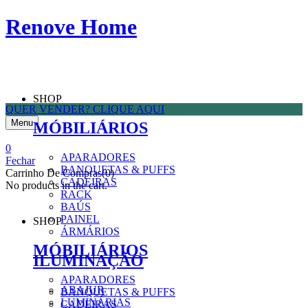
Renove Home
QUER VENDER? CLIQUE AQUI
SHOP
Menu
MÓBILIÁRIOS
0
APARADORES
Fechar
BANQUETAS & PUFFS
Carrinho De Compras(0)
CADEIRAS
No products in the cart.
RACK
BAÚS
PAINEL
SHOP
ÁRMÁRIOS
MÓBILIÁRIOS
ILUMINAÇÃO
APARADORES