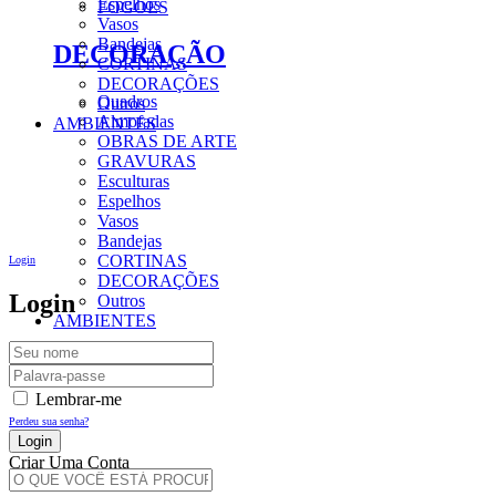
Espelhos
FOGÕES
Vasos
Bandejas
DECORAÇÃO
CORTINAS
DECORAÇÕES
Quadros
Outros
Almofadas
AMBIENTES
OBRAS DE ARTE
GRAVURAS
Esculturas
Espelhos
Vasos
Bandejas
CORTINAS
Login
DECORAÇÕES
Login
Outros
AMBIENTES
Lembrar-me
Perdeu sua senha?
Criar Uma Conta