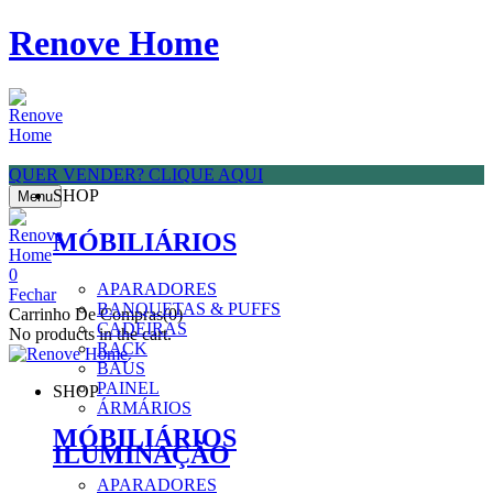
Renove Home
QUER VENDER? CLIQUE AQUI
SHOP
Menu
MÓBILIÁRIOS
0
APARADORES
Fechar
BANQUETAS & PUFFS
Carrinho De Compras(0)
CADEIRAS
No products in the cart.
RACK
BAÚS
PAINEL
SHOP
ÁRMÁRIOS
MÓBILIÁRIOS
ILUMINAÇÃO
APARADORES