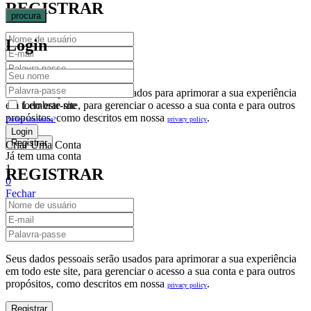
REGISTRAR
procura
Login
Seus dados pessoais serão usados para aprimorar a sua experiência
em todo este site, para gerenciar o acesso a sua conta e para outros
Lembrar-me
propósitos, como descritos em nossa
.
privacy policy
Perdeu sua senha?
Criar Uma Conta
Já tem uma conta
1
REGISTRAR
0
Fechar
Carrinho De Compras(0)
No products in the cart.
Seus dados pessoais serão usados para aprimorar a sua experiência
em todo este site, para gerenciar o acesso a sua conta e para outros
propósitos, como descritos em nossa
.
privacy policy