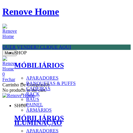
Renove Home
QUER VENDER? CLIQUE AQUI
SHOP
Menu
MÓBILIÁRIOS
0
APARADORES
Fechar
BANQUETAS & PUFFS
Carrinho De Compras(0)
CADEIRAS
No products in the cart.
RACK
BAÚS
PAINEL
SHOP
ÁRMÁRIOS
MÓBILIÁRIOS
ILUMINAÇÃO
APARADORES