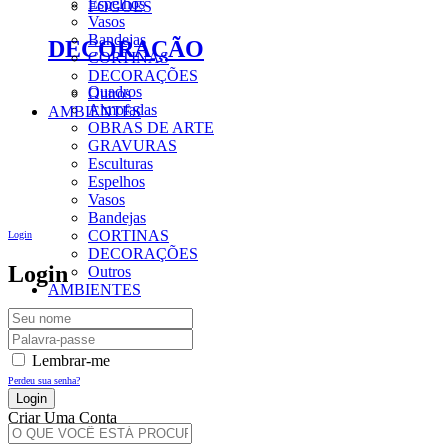
Espelhos
FOGÕES
Vasos
Bandejas
DECORAÇÃO
CORTINAS
DECORAÇÕES
Quadros
Outros
Almofadas
AMBIENTES
OBRAS DE ARTE
GRAVURAS
Esculturas
Espelhos
Vasos
Bandejas
CORTINAS
Login
DECORAÇÕES
Login
Outros
AMBIENTES
Lembrar-me
Perdeu sua senha?
Criar Uma Conta