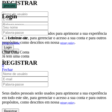
REGISTRAR
procura
Login
Seus dados pessoais serão usados para aprimorar a sua experiência
em todo este site, para gerenciar o acesso a sua conta e para outros
Lembrar-me
propósitos, como descritos em nossa
.
privacy policy
Perdeu sua senha?
Criar Uma Conta
Já tem uma conta
1
REGISTRAR
0
Fechar
Carrinho De Compras(0)
No products in the cart.
Seus dados pessoais serão usados para aprimorar a sua experiência
em todo este site, para gerenciar o acesso a sua conta e para outros
propósitos, como descritos em nossa
.
privacy policy