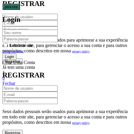
REGISTRAR
procura
Login
Seus dados pessoais serão usados para aprimorar a sua experiência
em todo este site, para gerenciar o acesso a sua conta e para outros
Lembrar-me
propósitos, como descritos em nossa
.
privacy policy
Perdeu sua senha?
Criar Uma Conta
Já tem uma conta
1
REGISTRAR
0
Fechar
Carrinho De Compras(0)
No products in the cart.
Seus dados pessoais serão usados para aprimorar a sua experiência
em todo este site, para gerenciar o acesso a sua conta e para outros
propósitos, como descritos em nossa
.
privacy policy