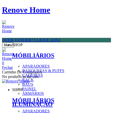
Renove Home
QUER VENDER? CLIQUE AQUI
SHOP
Menu
MÓBILIÁRIOS
0
APARADORES
Fechar
BANQUETAS & PUFFS
Carrinho De Compras(0)
CADEIRAS
No products in the cart.
RACK
BAÚS
PAINEL
SHOP
ÁRMÁRIOS
MÓBILIÁRIOS
ILUMINAÇÃO
APARADORES