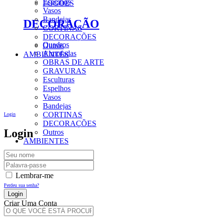
Espelhos
FOGÕES
Vasos
Bandejas
DECORAÇÃO
CORTINAS
DECORAÇÕES
Quadros
Outros
Almofadas
AMBIENTES
OBRAS DE ARTE
GRAVURAS
Esculturas
Espelhos
Vasos
Bandejas
CORTINAS
Login
DECORAÇÕES
Login
Outros
AMBIENTES
Lembrar-me
Perdeu sua senha?
Criar Uma Conta