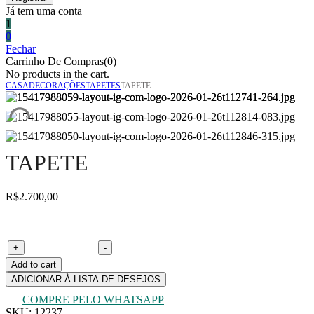
Já tem uma conta
1
0
Fechar
Carrinho De Compras(0)
No products in the cart.
CASA
DECORAÇÕES
TAPETES
TAPETE
TAPETE
R$
2.700,00
Tapete quantity
+
-
Add to cart
ADICIONAR À LISTA DE DESEJOS
COMPRE PELO WHATSAPP
SKU:
12237