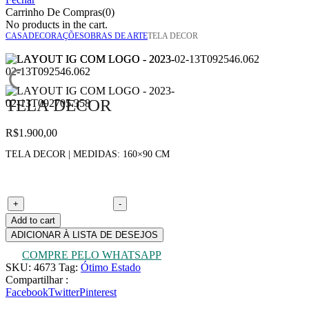
Carrinho De Compras(0)
No products in the cart.
CASA
DECORAÇÕES
OBRAS DE ARTE
TELA DECOR
TELA DECOR
R$
1.900,00
TELA DECOR | MEDIDAS: 160×90 CM
Tela decor quantity
+
-
Add to cart
ADICIONAR À LISTA DE DESEJOS
COMPRE PELO WHATSAPP
SKU:
4673
Tag:
Ótimo Estado
Compartilhar :
Facebook
Twitter
Pinterest