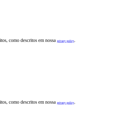
sitos, como descritos em nossa
.
privacy policy
sitos, como descritos em nossa
.
privacy policy