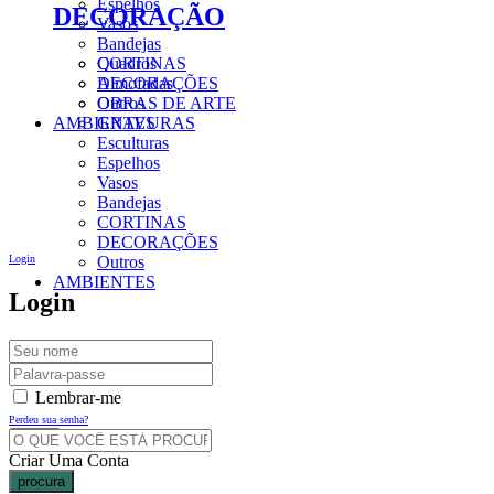
Espelhos
DECORAÇÃO
Vasos
Bandejas
CORTINAS
Quadros
DECORAÇÕES
Almofadas
Outros
OBRAS DE ARTE
AMBIENTES
GRAVURAS
Esculturas
Espelhos
Vasos
Bandejas
CORTINAS
DECORAÇÕES
Login
Outros
AMBIENTES
Login
Lembrar-me
Perdeu sua senha?
Criar Uma Conta
procura