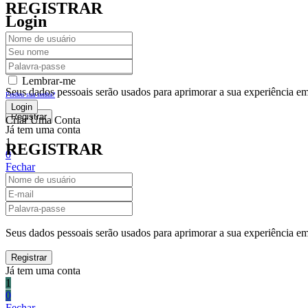
REGISTRAR
Login
Lembrar-me
Seus dados pessoais serão usados para aprimorar a sua experiência em 
Perdeu sua senha?
Criar Uma Conta
Já tem uma conta
1
REGISTRAR
0
Fechar
Carrinho De Compras(0)
No products in the cart.
Seus dados pessoais serão usados para aprimorar a sua experiência em 
Já tem uma conta
1
0
Fechar