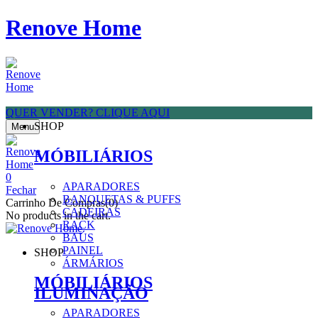
Renove Home
QUER VENDER? CLIQUE AQUI
SHOP
Menu
MÓBILIÁRIOS
0
APARADORES
Fechar
BANQUETAS & PUFFS
Carrinho De Compras(0)
CADEIRAS
No products in the cart.
RACK
BAÚS
PAINEL
SHOP
ÁRMÁRIOS
MÓBILIÁRIOS
ILUMINAÇÃO
APARADORES