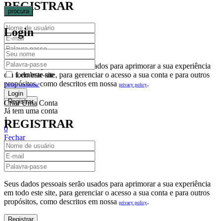
REGISTRAR
procura
Login
Seus dados pessoais serão usados para aprimorar a sua experiência
em todo este site, para gerenciar o acesso a sua conta e para outros
Lembrar-me
propósitos, como descritos em nossa
.
privacy policy
Perdeu sua senha?
Criar Uma Conta
Já tem uma conta
1
REGISTRAR
0
Fechar
Carrinho De Compras(0)
No products in the cart.
Seus dados pessoais serão usados para aprimorar a sua experiência
em todo este site, para gerenciar o acesso a sua conta e para outros
propósitos, como descritos em nossa
.
privacy policy