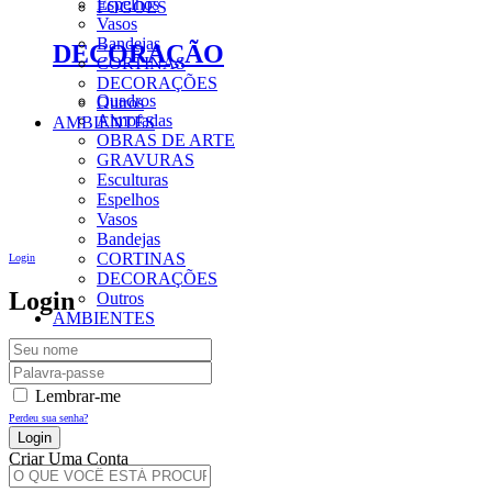
Espelhos
FOGÕES
Vasos
Bandejas
DECORAÇÃO
CORTINAS
DECORAÇÕES
Quadros
Outros
Almofadas
AMBIENTES
OBRAS DE ARTE
GRAVURAS
Esculturas
Espelhos
Vasos
Bandejas
CORTINAS
Login
DECORAÇÕES
Login
Outros
AMBIENTES
Lembrar-me
Perdeu sua senha?
Criar Uma Conta