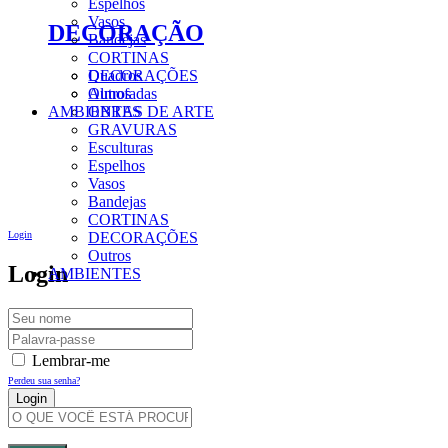
Espelhos
Vasos
DECORAÇÃO
Bandejas
CORTINAS
DECORAÇÕES
Quadros
Outros
Almofadas
AMBIENTES
OBRAS DE ARTE
GRAVURAS
Esculturas
Espelhos
Vasos
Bandejas
CORTINAS
Login
DECORAÇÕES
Outros
Login
AMBIENTES
Lembrar-me
Perdeu sua senha?
Criar Uma Conta