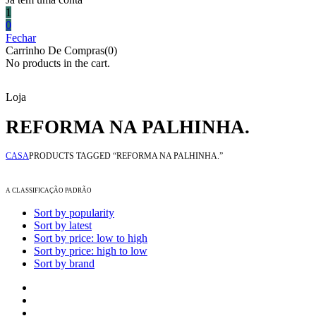
1
0
Fechar
Carrinho De Compras(0)
No products in the cart.
Loja
REFORMA NA PALHINHA.
CASA
PRODUCTS TAGGED “REFORMA NA PALHINHA.”
A CLASSIFICAÇÃO PADRÃO
Sort by popularity
Sort by latest
Sort by price: low to high
Sort by price: high to low
Sort by brand