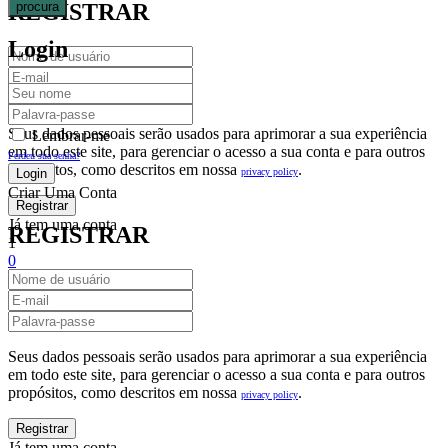
procura
REGISTRAR
Login
Seus dados pessoais serão usados para aprimorar a sua experiência
Lembrar-me
em todo este site, para gerenciar o acesso a sua conta e para outros
Perdeu sua senha?
propósitos, como descritos em nossa
.
privacy policy
Criar Uma Conta
Já tem uma conta
REGISTRAR
1
0
Fechar
Carrinho De Compras(0)
No products in the cart.
Seus dados pessoais serão usados para aprimorar a sua experiência
em todo este site, para gerenciar o acesso a sua conta e para outros
propósitos, como descritos em nossa
.
privacy policy
Já tem uma conta