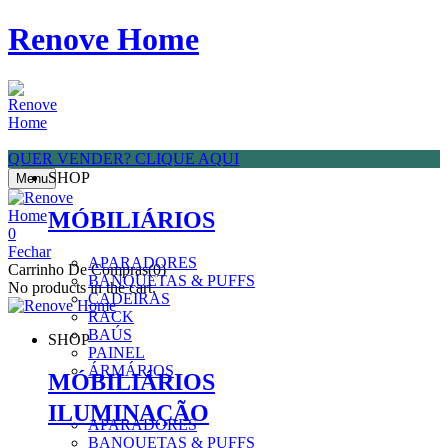
Renove Home
QUER VENDER? CLIQUE AQUI
SHOP
Menu
MÓBILIÁRIOS
0
Fechar
APARADORES
Carrinho De Compras(0)
BANQUETAS & PUFFS
No products in the cart.
CADEIRAS
RACK
BAÚS
SHOP
PAINEL
ÁRMÁRIOS
MÓBILIÁRIOS
ILUMINAÇÃO
APARADORES
BANQUETAS & PUFFS