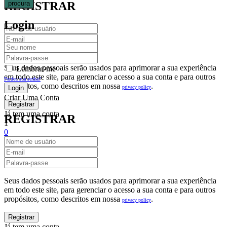
procura
REGISTRAR
Login
Seus dados pessoais serão usados para aprimorar a sua experiência
Lembrar-me
em todo este site, para gerenciar o acesso a sua conta e para outros
Perdeu sua senha?
propósitos, como descritos em nossa
.
privacy policy
Criar Uma Conta
Já tem uma conta
REGISTRAR
1
0
Fechar
Carrinho De Compras(0)
No products in the cart.
Seus dados pessoais serão usados para aprimorar a sua experiência
em todo este site, para gerenciar o acesso a sua conta e para outros
propósitos, como descritos em nossa
.
privacy policy
Já tem uma conta