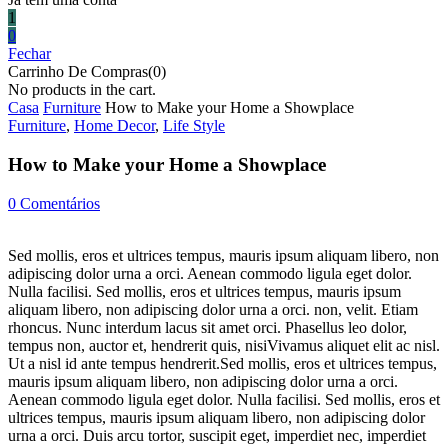
1
0
Fechar
Carrinho De Compras(0)
No products in the cart.
Casa
Furniture
How to Make your Home a Showplace
Furniture
,
Home Decor
,
Life Style
How to Make your Home a Showplace
0
Comentários
Sed mollis, eros et ultrices tempus, mauris ipsum aliquam libero, non
adipiscing dolor urna a orci. Aenean commodo ligula eget dolor.
Nulla facilisi. Sed mollis, eros et ultrices tempus, mauris ipsum
aliquam libero, non adipiscing dolor urna a orci. non, velit. Etiam
rhoncus. Nunc interdum lacus sit amet orci. Phasellus leo dolor,
tempus non, auctor et, hendrerit quis, nisiVivamus aliquet elit ac nisl.
Ut a nisl id ante tempus hendrerit.Sed mollis, eros et ultrices tempus,
mauris ipsum aliquam libero, non adipiscing dolor urna a orci.
Aenean commodo ligula eget dolor. Nulla facilisi. Sed mollis, eros et
ultrices tempus, mauris ipsum aliquam libero, non adipiscing dolor
urna a orci. Duis arcu tortor, suscipit eget, imperdiet nec, imperdiet