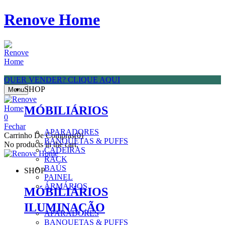
Renove Home
QUER VENDER? CLIQUE AQUI
SHOP
Menu
MÓBILIÁRIOS
0
Fechar
APARADORES
Carrinho De Compras(0)
BANQUETAS & PUFFS
No products in the cart.
CADEIRAS
RACK
BAÚS
SHOP
PAINEL
ÁRMÁRIOS
MÓBILIÁRIOS
ILUMINAÇÃO
APARADORES
BANQUETAS & PUFFS