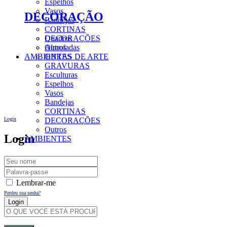
Espelhos
Vasos
DECORAÇÃO
Bandejas
CORTINAS
DECORAÇÕES
Quadros
Outros
Almofadas
AMBIENTES
OBRAS DE ARTE
GRAVURAS
Esculturas
Espelhos
Vasos
Bandejas
CORTINAS
Login
DECORAÇÕES
Outros
Login
AMBIENTES
Lembrar-me
Perdeu sua senha?
Criar Uma Conta