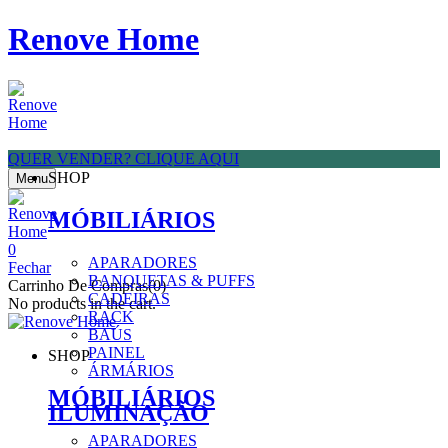
Renove Home
QUER VENDER? CLIQUE AQUI
SHOP
Menu
MÓBILIÁRIOS
0
APARADORES
Fechar
BANQUETAS & PUFFS
Carrinho De Compras(0)
CADEIRAS
No products in the cart.
RACK
BAÚS
PAINEL
SHOP
ÁRMÁRIOS
MÓBILIÁRIOS
ILUMINAÇÃO
APARADORES