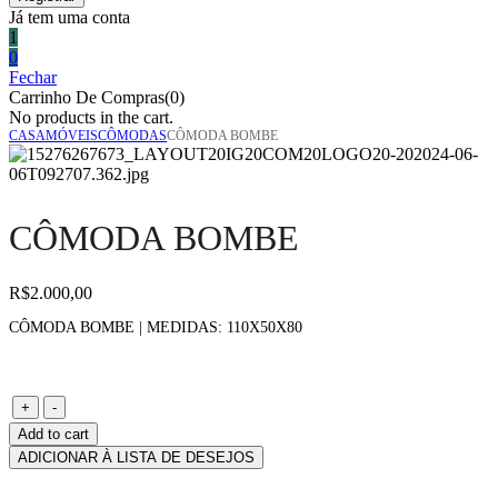
Já tem uma conta
1
0
Fechar
Carrinho De Compras(0)
No products in the cart.
CASA
MÓVEIS
CÔMODAS
CÔMODA BOMBE
CÔMODA BOMBE
R$
2.000,00
CÔMODA BOMBE | MEDIDAS: 110X50X80
Cômoda
+
-
bombe
Add to cart
quantity
ADICIONAR À LISTA DE DESEJOS