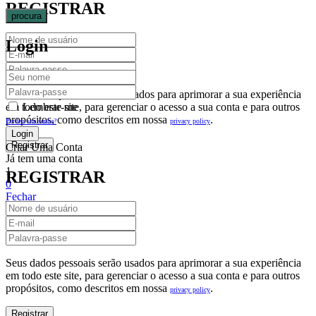
REGISTRAR
procura
Login
Seus dados pessoais serão usados para aprimorar a sua experiência
em todo este site, para gerenciar o acesso a sua conta e para outros
Lembrar-me
propósitos, como descritos em nossa
.
privacy policy
Perdeu sua senha?
Criar Uma Conta
Já tem uma conta
1
REGISTRAR
0
Fechar
Carrinho De Compras(0)
No products in the cart.
Seus dados pessoais serão usados para aprimorar a sua experiência
em todo este site, para gerenciar o acesso a sua conta e para outros
propósitos, como descritos em nossa
.
privacy policy