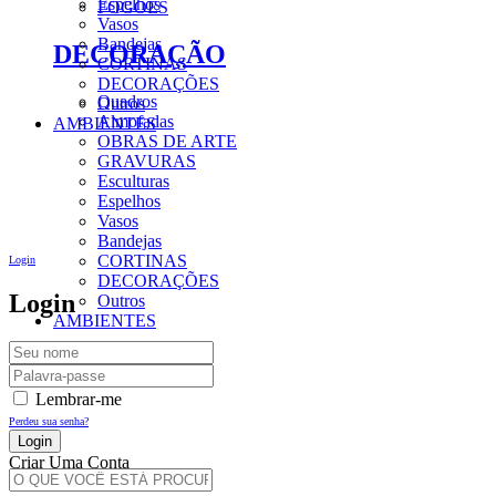
Espelhos
FOGÕES
Vasos
Bandejas
DECORAÇÃO
CORTINAS
DECORAÇÕES
Quadros
Outros
Almofadas
AMBIENTES
OBRAS DE ARTE
GRAVURAS
Esculturas
Espelhos
Vasos
Bandejas
CORTINAS
Login
DECORAÇÕES
Login
Outros
AMBIENTES
Lembrar-me
Perdeu sua senha?
Criar Uma Conta